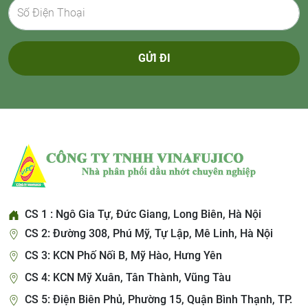
GỬI ĐI
CS 1 : Ngô Gia Tự, Đức Giang, Long Biên, Hà Nội
CS 2: Đường 308, Phú Mỹ, Tự Lập, Mê Linh, Hà Nội
CS 3: KCN Phố Nối B, Mỹ Hào, Hưng Yên
CS 4: KCN Mỹ Xuân, Tân Thành, Vũng Tàu
CS 5: Điện Biên Phủ, Phường 15, Quận Bình Thạnh, TP.