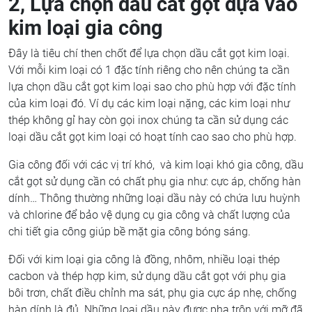
2, Lựa chọn dầu cắt gọt dựa vào
kim loại gia công
Đây là tiêu chí then chốt để lựa chọn dầu cắt gọt kim loại.
Với mỗi kim loại có 1 đặc tính riêng cho nên chúng ta cần
lựa chọn dầu cắt gọt kim loại sao cho phù hợp với đặc tính
của kim loại đó. Ví dụ các kim loại nặng, các kim loại như
thép không gỉ hay còn gọi inox chúng ta cần sử dụng các
loại dầu cắt gọt kim loại có hoạt tính cao sao cho phù hợp.
Gia công đối với các vị trí khó, và kim loại khó gia công, dầu
cắt gọt sử dụng cần có chất phụ gia như: cực áp, chống hàn
dính… Thông thường những loại dầu này có chứa lưu huỳnh
và chlorine để bảo vệ dụng cụ gia công và chất lượng của
chi tiết gia công giúp bề mặt gia công bóng sáng.
Đối với kim loại gia công là đồng, nhôm, nhiều loại thép
cacbon và thép hợp kim, sử dụng dầu cắt gọt với phụ gia
bôi trơn, chất điều chỉnh ma sát, phụ gia cực áp nhẹ, chống
hàn dính là đủ. Những loại dầu này được pha trộn với mỡ đã