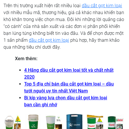
Trên thị trường xuất hiện rất nhiều loại
dầu cắt gọt kim loại
với nhiều mẫu mã, thương hiệu, giá cả khác nhau khiến bạn
khó khăn trong việc chọn mua. Đôi khi những lời quảng cáo
“có cánh” của nhà sản xuất và các đơn vị phân phối khiến
bạn lúng túng không biết tin vào đâu. Và để chọn được một
1 sản phẩm
dầu cắt gọt kim loại
phù hợp, hãy tham khảo
qua những tiêu chí dưới đây.
Xem thêm:
4 Hãng dầu cắt gọt kim loại tốt và chất nhất
2020
Top 5 địa chỉ bán dầu cắt gọt kim loại – dầu
tưới nguội uy tín nhất Việt Nam
Bí kíp vàng lựa chọn dầu cắt gọt kim loại
bạn cần ghi nhớ