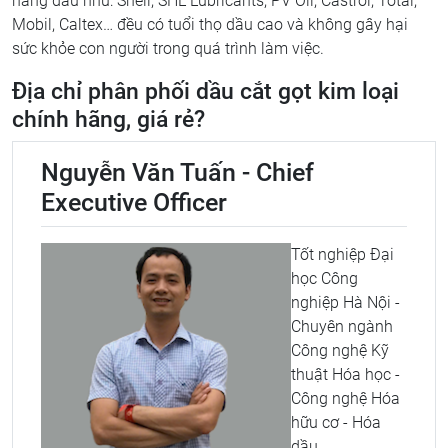
hàng đầu như: Shell, SHL Lubricants, PV Oil, Castrol, Total,
Mobil, Caltex… đều có tuổi thọ dầu cao và không gây hại
sức khỏe con người trong quá trình làm việc.
Địa chỉ phân phối dầu cắt gọt kim loại
chính hãng, giá rẻ?
Nguyễn Văn Tuấn - Chief
Executive Officer
Tốt nghiệp Đại
học Công
nghiệp Hà Nội -
Chuyên ngành
Công nghệ Kỹ
thuật Hóa học -
Công nghệ Hóa
hữu cơ - Hóa
dầu.