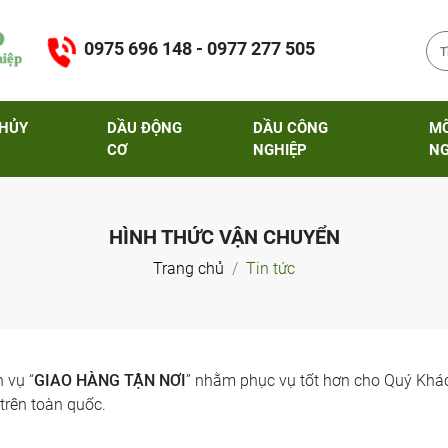
0975 696 148 - 0977 277 505
THỦY
DẦU ĐỘNG
DẦU CÔNG
M
CƠ
NGHIỆP
NG
HÌNH THỨC VẬN CHUYỂN
Trang chủ
Tin tức
 vụ “
GIAO HÀNG TẬN NƠI
” nhằm phục vụ tốt hơn cho Quý Khá
trên toàn quốc.