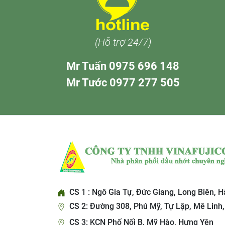
(Hỗ trợ 24/7)
Mr Tuấn 0975 696 148
Mr Tước 0977 277 505
CS 1 : Ngô Gia Tự, Đức Giang, Long Biên, H
CS 2: Đường 308, Phú Mỹ, Tự Lập, Mê Linh,
CS 3: KCN Phố Nối B, Mỹ Hào, Hưng Yên