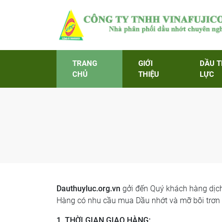
TRANG
GIỚI
DẦU 
CHỦ
THIỆU
LỰC
Dauthuyluc.org.vn
gởi đến Quý khách hàng dịch
Hàng có nhu cầu mua Dầu nhớt và mỡ bôi trơn 
1. THỜI GIAN GIAO HÀNG: