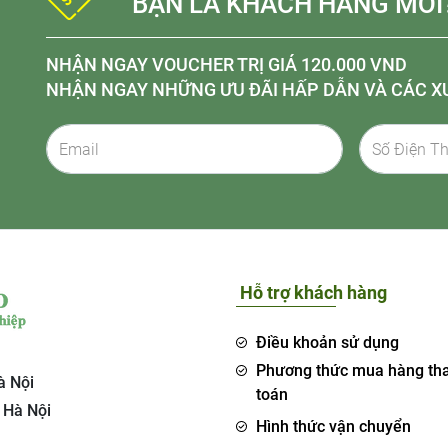
BẠN LÀ KHÁCH HÀNG MỚI
NHẬN NGAY VOUCHER TRỊ GIÁ 120.000 VND
NHẬN NGAY NHỮNG ƯU ĐÃI HẤP DẪN VÀ CÁC X
Hỗ trợ khách hàng
Điều khoản sử dụng
Phương thức mua hàng th
à Nội
toán
 Hà Nội
Hình thức vận chuyển