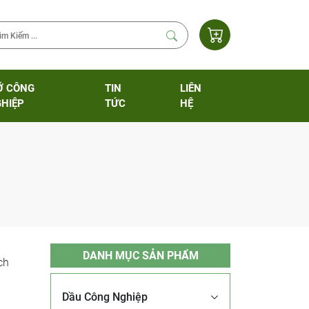
Ỡ CÔNG
TIN
LIÊN
HIỆP
TỨC
HỆ
DANH MỤC SẢN PHẨM
ch
Dầu Công Nghiệp