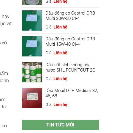
Giá:
Liên hệ
Dầu động cơ Castrol CRB
n hay
Multi 20W-50 CI-4
ục vít,
Giá:
Liên hệ
Dầu động cơ Castrol CRB
c vô
Multi 15W-40 CI-4
Giá:
Liên hệ
Dầu cắt kính không pha
nước SHL FOUNTCUT 2G
phẩm
Giá:
Liên hệ
 lạnh
Dầu Mobil DTE Medium 32,
46, 68
iảm
Giá:
Liên hệ
trì
TIN TỨC MỚI
h có