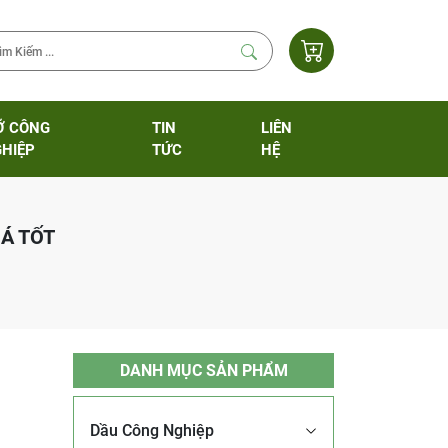
Ỡ CÔNG
TIN
LIÊN
HIỆP
TỨC
HỆ
Á TỐT
DANH MỤC SẢN PHẨM
Dầu Công Nghiệp