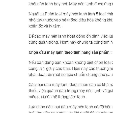
khỏi dàn lạnh bay hơi. Máy nén lạnh được ứng 
Ngưới ta Phân loại máy nén lạnh làm 5 loại chín
nhỏ tùy thuộc vào hệ thống điều hòa không khí. 
xoắn ốc và ly tâm.
Để các máy nén lạnh hoạt động ổn định việc lự
cùng quan trọng. Hôm nay chúng ta cùng tìm h
Chọn dầu máy lạnh theo tính năng sản phẩm
:
Nếu bạn đang băn khoăn không biết chọn loại 
cũng là 1 gợi ý cho bạn. Hiện nay các thương h
phải dựa trên một số tiêu chuẩn chung như sau
Các loại dầu máy lạnh được chọn cần có khả nă
thiểu việc quánh dầu trong máy nén lạnh và giả
hiệu quả của hệ thống làm lạnh.
Lựa chọn các loại dầu máy nén lạnh có độ bền ô
tuổi thọ dầu cao ngay cả khi nhiệt độ xả của 