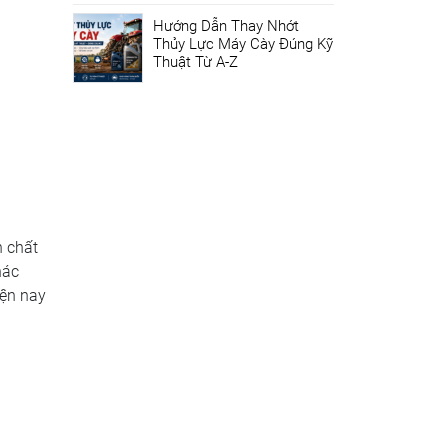
Hướng Dẫn Thay Nhớt
Thủy Lực Máy Cày Đúng Kỹ
Thuật Từ A-Z
h chất
hác
iện nay