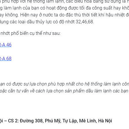
 phù hợp với hệ thống làm lạnh, các điều hòa đang sử dụng là 
ng làm lạnh của bạn có hoạt động được tối đa công suất hay kh
 không. Hiện nay ở nước ta do đặc thù thời tiết khí hậu nhiệt đ
ụng các loại dầu thủy lực có độ nhớt 32,46,68.
nhớt phổ biến cụ thể như sau:
R-A 46
R-A 68
bạn có được sự lựa chọn phù hợp nhất cho hệ thống làm lạnh côn
 hoặc cần tư vấn về cách lựa chọn sản phẩm dầu làm lạnh các bạn 
ội – CS 2: Đường 308, Phú Mỹ, Tự Lập, Mê Linh, Hà Nội