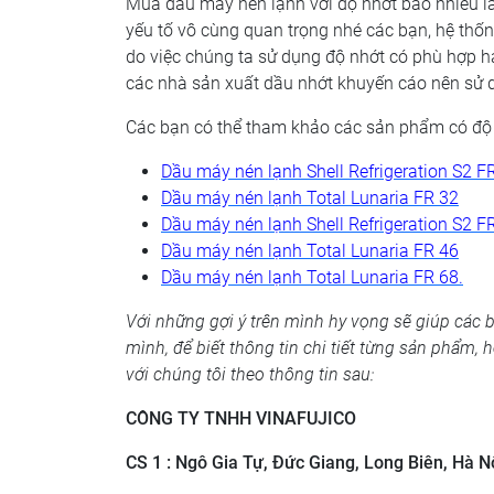
Mua dầu máy nén lạnh với độ nhớt bao nhiêu là
yếu tố vô cùng quan trọng nhé các bạn, hệ thố
do việc chúng ta sử dụng độ nhớt có phù hợp hay
các nhà sản xuất dầu nhớt khuyến cáo nên sử d
Các bạn có thể tham khảo các sản phẩm có độ 
Dầu máy nén lạnh Shell Refrigeration S2 F
Dầu máy nén lạnh Total Lunaria FR 32
Dầu máy nén lạnh Shell Refrigeration S2 F
Dầu máy nén lạnh Total Lunaria FR 46
Dầu máy nén lạnh Total Lunaria FR 68.
Với những gợi ý trên mình hy vọng sẽ giúp các 
mình, để biết thông tin chi tiết từng sản phẩm,
với chúng tôi theo thông tin sau:
CÔNG TY TNHH VINAFUJICO
CS 1 : Ngô Gia Tự, Đức Giang, Long Biên, Hà N