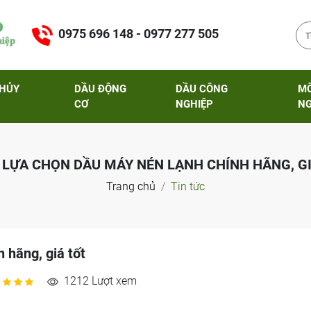
0975 696 148 - 0977 277 505
THỦY
DẦU ĐỘNG
DẦU CÔNG
M
CƠ
NGHIỆP
NG
 LỰA CHỌN DẦU MÁY NÉN LẠNH CHÍNH HÃNG, GI
Trang chủ
Tin tức
 hãng, giá tốt
1212 Lượt xem