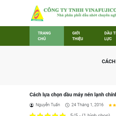
TRANG
GIỚI
DẦU 
CHỦ
THIỆU
LỰC
CÁCH
Cách lựa chọn dầu máy nén lạnh chính
Nguyễn Tuấn
24 Tháng 1, 2016
5/5 - (1 bình chọn)