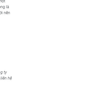
một
ông là
ới nên
g ty
liên hệ