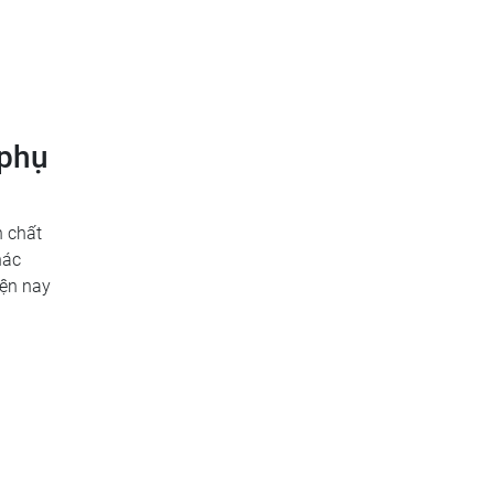
 phụ
h chất
hác
iện nay