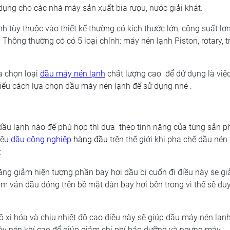
dụng cho các nhà máy sản xuất bia rượu, nước giải khát.
h tùy thuộc vào thiết kế thường có kích thước lớn, công suất lơ
Thông thường có có 5 loại chính: máy nén lạnh Piston, rotary, tr
a chọn loại
dầu máy nén lạnh
chất lượng cao để dử dụng là việ
iểu cách lựa chọn dầu máy nén lạnh để sử dụng nhé .
dầu lạnh nào để phù hợp thì dựa theo tính năng của từng sản 
iệu
dầu công nghiệp
hàng đầu
trên thế giới khi pha chế dầu nén
:
ng giảm hiện tượng phần bay hơi dầu bị cuốn đi điều này se g
m ván dầu đóng trên bề mặt dàn bay hơi bên trong vì thế sẽ duy 
 xi hóa và chịu nhiệt độ cao điều này sẽ giúp dầu máy nén lạn
máy nén khí cao để giúp giảm chi phí bảo dưỡng và ngưng máy.