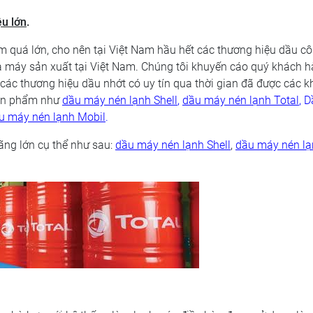
ệu lớn
.
am quá lớn, cho nên tại Việt Nam hầu hết các thương hiệu dầu c
à máy sản xuất tại Việt Nam. Chúng tôi khuyến cáo quý khách 
ác thương hiệu dầu nhớt có uy tín qua thời gian đã được các 
sản phẩm như
dầu máy nén lạnh Shell
,
dầu máy nén lạnh Total
, 
u máy nén lạnh Mobil
.
ng lớn cụ thể như sau:
dầu máy nén lạnh Shell
,
dầu máy nén l