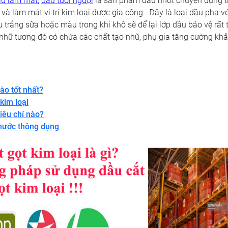
ầu làm mát
,
dầu tưới nguội
là sản phẩm dầu nhớt chuyên dụng t
 và làm mát vị trí kim loại được gia công. Đây là loại dầu pha v
 trắng sữa hoặc màu trong khi khô sẽ để lại lớp dầu bảo vệ rất 
n nhữ tương đó có chứa các chất tạo nhũ, phụ gia tăng cường kh
ào tốt nhất?
kim loại
iêu chí nào?
 nước thông dụng