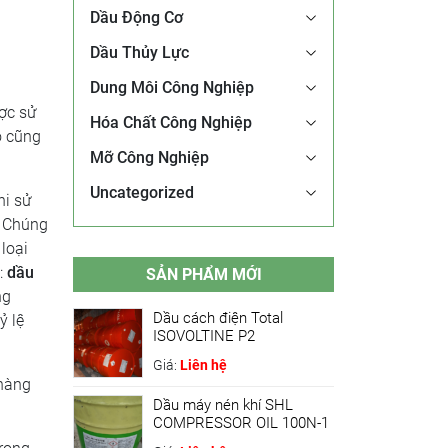
Dầu Động Cơ
Dầu Thủy Lực
Dung Môi Công Nghiệp
ược sử
Hóa Chất Công Nghiệp
ó cũng
Mỡ Công Nghiệp
Uncategorized
hi sử
.
Chúng
loại
:
dầu
SẢN PHẨM MỚI
ng
Dầu cách điện Total
ỷ lệ
ISOVOLTINE P2
Giá:
Liên hệ
 hàng
Dầu máy nén khí SHL
COMPRESSOR OIL 100N-1