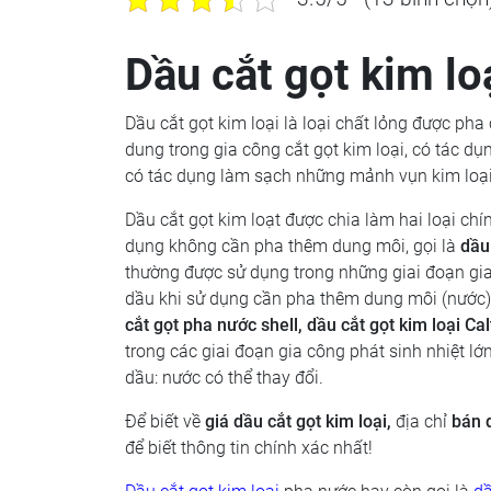
Dầu cắt gọt kim loạ
Dầu cắt gọt kim loại là loại chất lỏng được ph
dung trong gia công cắt gọt kim loại, có tác dụ
có tác dụng làm sạch những mảnh vụn kim loại x
Dầu cắt gọt kim loạt được chia làm hai loại ch
dụng không cần pha thêm dung môi, gọi là
d
ầu
thường được sử dụng trong những giai đoạn gia c
dầu khi sử dụng cần pha thêm dung môi (nước) 
cắt gọt pha nước shell, dầu cắt gọt kim loại Cal
trong các giai đoạn gia công phát sinh nhiệt lớ
dầu: nước có thể thay đổi.
Để biết về
giá d
ầu cắt gọt kim loại
,
địa chỉ
bán d
để biết thông tin chính xác nhất!