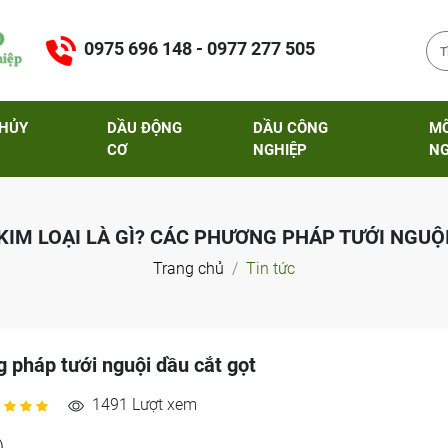
0975 696 148 - 0977 277 505
THỦY
DẦU ĐỘNG
DẦU CÔNG
M
CƠ
NGHIỆP
NG
KIM LOẠI LÀ GÌ? CÁC PHƯƠNG PHÁP TƯỚI NGUỘ
Trang chủ
Tin tức
g pháp tưới nguội dầu cắt gọt
1491 Lượt xem
)