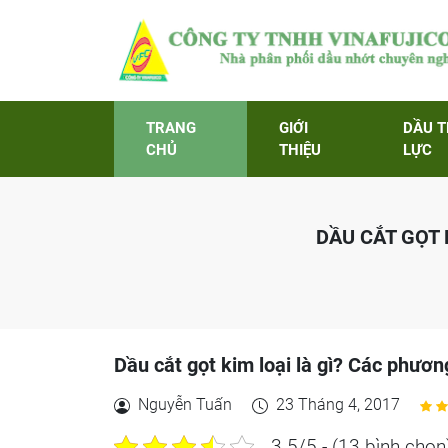
TRANG
GIỚI
DẦU 
CHỦ
THIỆU
LỰC
DẦU CẮT GỌT 
Dầu cắt gọt kim loại là gì? Các phươn
Nguyễn Tuấn
23 Tháng 4, 2017
3.5/5 - (13 bình chọn