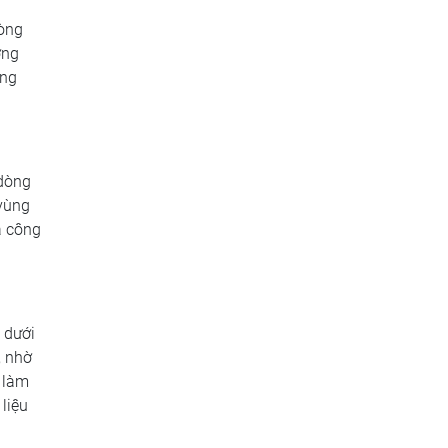
dòng
ơng
ơng
 dòng
 vùng
a công
 dưới
, nhờ
 làm
liệu