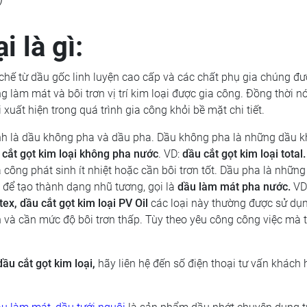
i là gì:
a chế từ dầu gốc linh luyện cao cấp và các chất phụ gia chúng đ
ng làm mát và bôi trơn vị trí kim loại được gia công. Đồng thời n
uất hiện trong quá trình gia công khỏi bề mặt chi tiết.
ính là dầu không pha và dầu pha. Dầu không pha là những dầu k
 cắt gọt kim loại kh
ông pha nư
ớc
. VD:
dầu cắt gọt kim loại total
ông phát sinh ít nhiệt hoặc cần bôi trơn tốt. Dầu pha là những 
để tạo thành dạng nhũ tương, gọi là
dầu l
àm mát pha nư
ớc
.
VD
tex, dầu cắt gọt kim loại PV Oil
các loại này thường được sử dụ
n và cần mức độ bôi trơn thấp. Tùy theo yêu công công việc mà t
ầu cắt gọt kim loại,
hãy liên hệ đến số điện thoại tư vấn khách