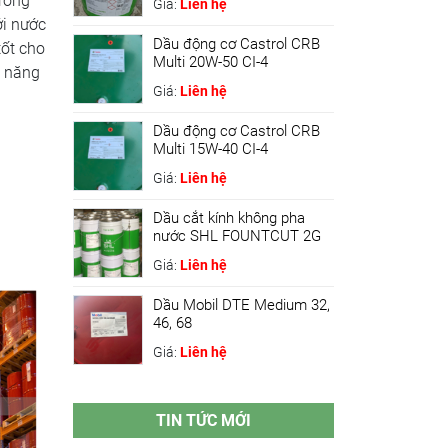
rong
Giá:
Liên hệ
ới nước
Dầu động cơ Castrol CRB
tốt cho
Multi 20W-50 CI-4
ả năng
Giá:
Liên hệ
Dầu động cơ Castrol CRB
Multi 15W-40 CI-4
Giá:
Liên hệ
Dầu cắt kính không pha
nước SHL FOUNTCUT 2G
Giá:
Liên hệ
Dầu Mobil DTE Medium 32,
46, 68
Giá:
Liên hệ
TIN TỨC MỚI