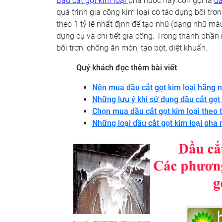
Dầu cắt gọt kim loại
pha nước hay còn gọi là
d
quá trình gia công kim loại có tác dụng bôi trơn
theo 1 tỷ lệ nhất định để tạo nhũ (dạng nhũ màu
dụng cụ và chi tiết gia công. Trong thành phầ
bôi trơn, chống ăn mòn, tạo bọt, diệt khuẩn.
Quý khách đọc thêm bài viết
Nên mua dầu cắt gọt kim loại hãng n
Những lưu ý khi sử dụng dầu cắt gọt 
Chọn mua dầu cắt gọt kim loại theo t
Những loại dầu cắt gọt kim loại pha