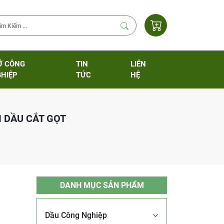
Ỡ CÔNG
TIN
LIÊN
HIỆP
TỨC
HỆ
I DẦU CẮT GỌT
DANH MỤC SẢN PHẨM
Dầu Công Nghiệp