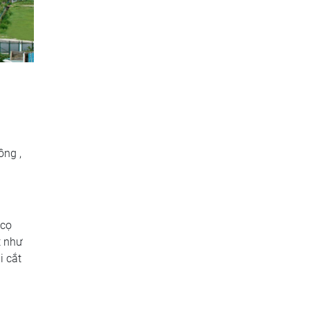
ông ,
 cọ
t như
i cắt