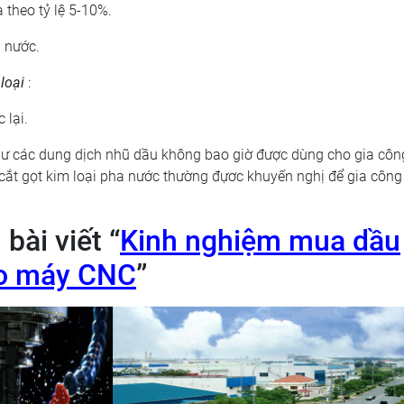
 theo tỷ lệ 5-10%.
i nước.
loại
:
 lại.
như các dung dịch nhũ dầu không bao giờ được dùng cho gia côn
cắt gọt kim loại pha nước thường đựơc khuyến nghị để gia côn
bài viết “
Kinh nghiệm mua dầu
ho máy CNC
”