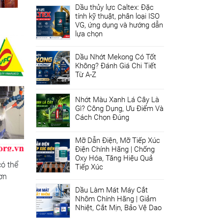
Dầu thủy lực Caltex: Đặc
tính kỹ thuật, phân loại ISO
VG, ứng dụng và hướng dẫn
lựa chọn
Dầu Nhớt Mekong Có Tốt
Không? Đánh Giá Chi Tiết
Từ A-Z
Nhớt Màu Xanh Lá Cây Là
Gì? Công Dụng, Ưu Điểm Và
Cách Chọn Đúng
Mỡ Dẫn Điện, Mỡ Tiếp Xúc
Điện Chính Hãng | Chống
Oxy Hóa, Tăng Hiệu Quả
có thể
Tiếp Xúc
ơn
Dầu Làm Mát Máy Cắt
Nhôm Chính Hãng | Giảm
Nhiệt, Cắt Mịn, Bảo Vệ Dao