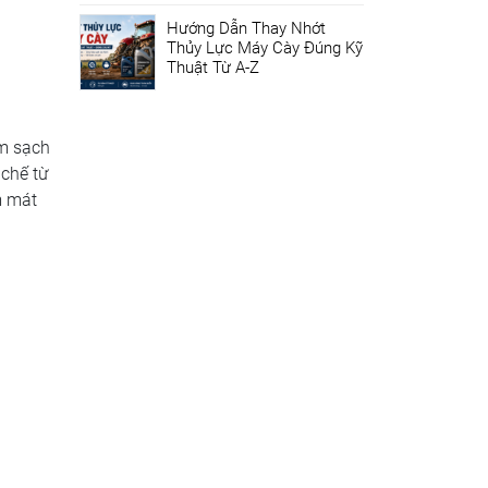
Hướng Dẫn Thay Nhớt
Thủy Lực Máy Cày Đúng Kỹ
Thuật Từ A-Z
àm sạch
 chế từ
m mát