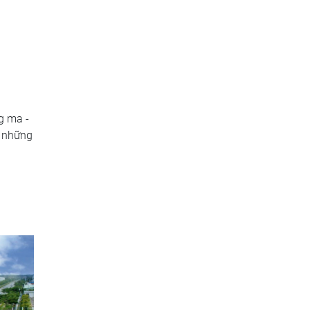
g ma -
g những