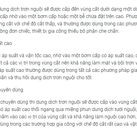
dung dịch trơn nguội sẽ được cấp đến vùng cắt dưới dạng một 
g cấp nhờ vào một bơm cấp hoặc một bễ chứa đặt trên cao. Phư
ng cắt với chế độ cắt thấp, và thường được dùng trong các phư
ông đơn chiếc, thiết bị gia công thiếu bô phận che chắn.
ất cao
i áp suất và vận tốc cao, nhờ vào một bơm cấp có áp suất cao,
 cả các vị trí trong vùng cắt nên khả năng làm mát và bội trơn
 áp suất cao thường được dùng trong tất cả các phương pháp gi
hắn và thu hồi dung dịch trơn nguội cho tốt.
chuyên dùng
 chuyên dùng thì dung dịch trơn nguội sẽ được cấp vào vùng cắt
ó áp suất cao thổi ngang qua miệng phun dung dịch tưới nguội
ấm vào các vị trí của vùng cắt và khả năng làm nguội cao hơn,
ng trong các trường hợp gia công với chế độ cắt rất cao và vật 