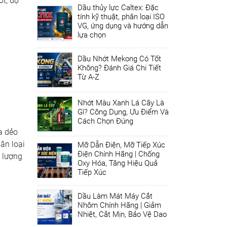
ớt, độ
Dầu thủy lực Caltex: Đặc
h
tính kỹ thuật, phân loại ISO
VG, ứng dụng và hướng dẫn
lựa chọn
Dầu Nhớt Mekong Có Tốt
Không? Đánh Giá Chi Tiết
Từ A-Z
Nhớt Màu Xanh Lá Cây Là
Gì? Công Dụng, Ưu Điểm Và
Cách Chọn Đúng
a dẻo
ân loại
Mỡ Dẫn Điện, Mỡ Tiếp Xúc
Điện Chính Hãng | Chống
m lượng
Oxy Hóa, Tăng Hiệu Quả
Tiếp Xúc
Dầu Làm Mát Máy Cắt
Nhôm Chính Hãng | Giảm
Nhiệt, Cắt Mịn, Bảo Vệ Dao