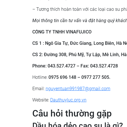
– Tương thích hoàn toàn với các loại cao su ph
Mọi thông tin cần tư vấn và đặt hàng quý khách
CÔNG TY TNHH VINAFUJICO
CS 1 : Ngô Gia Tự, Đức Giang, Long Biên, Hà Nộ
CS 2: Đường 308, Phú Mỹ, Tự Lập, Mê Linh, Hà
Phone: 043.527.4727 – Fax: 043.527.4728
Hotline:
0975 696 148 – 0977 277 505.
Email:
nguyentuan991987@gmail.com
Website:
Dauthuyluc.org.vn
Câu hỏi thường gặp
Dầu hóa dẻo cao su là gì?