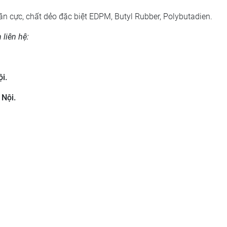
ân cực, chất dẻo đặc biệt EDPM, Butyl Rubber, Polybutadien.
 liên hệ:
i.
 Nội.