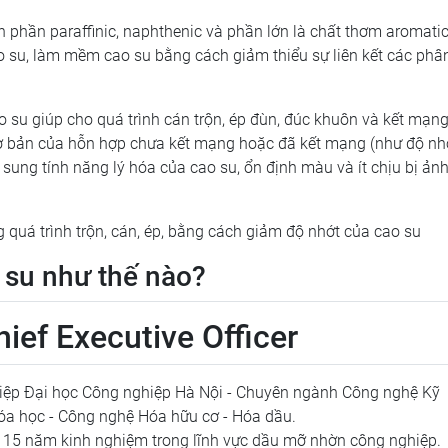
 phần paraffinic, naphthenic và phần lớn là chất thơm aromatic
 su, làm mềm cao su bằng cách giảm thiểu sự liên kết các phân
su giúp cho quá trình cán trộn, ép đùn, đúc khuôn và kết mạng
 cơ bản của hỗn hợp chưa kết mạng hoặc đã kết mạng (như độ nh
 sung tính năng lý hóa của cao su, ổn định màu và ít chịu bị ản
quá trình trộn, cán, ép, bằng cách giảm độ nhớt của cao su
 su như thế nào?
ief Executive Officer
iệp Đại học Công nghiệp Hà Nội - Chuyên ngành Công nghệ Kỹ
óa học - Công nghệ Hóa hữu cơ - Hóa dầu.
 15 năm kinh nghiệm trong lĩnh vực dầu mỡ nhờn công nghiệp.