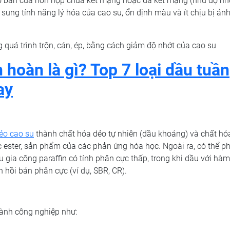
 cơ bản của hỗn hợp chưa kết mạng hoặc đã kết mạng (như độ nh
 sung tính năng lý hóa của cao su, ổn định màu và ít chịu bị ản
quá trình trộn, cán, ép, bằng cách giảm độ nhớt của cao su
 hoàn là gì? Top 7 loại dầu tuần
ay
ẻo cao su
thành chất hóa dẻo tự nhiên (dầu khoáng) và chất hó
 ester, sản phẩm của các phản ứng hóa học. Ngoài ra, có thể ph
 gia công paraffin có tính phân cực thấp, trong khi dầu với hà
n hồi bán phân cực (ví dụ, SBR, CR).
ành công nghiệp như: