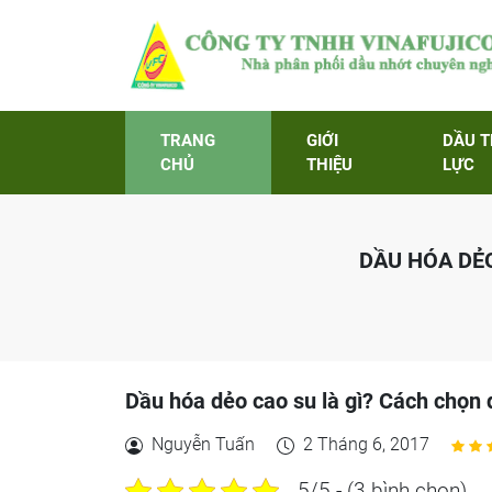
TRANG
GIỚI
DẦU 
CHỦ
THIỆU
LỰC
DẦU HÓA DẺO
Dầu hóa dẻo cao su là gì? Cách chọn 
Nguyễn Tuấn
2 Tháng 6, 2017
5/5 - (3 bình chọn)