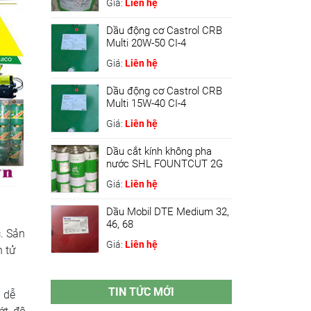
Giá:
Liên hệ
Dầu động cơ Castrol CRB
Multi 20W-50 CI-4
Giá:
Liên hệ
Dầu động cơ Castrol CRB
Multi 15W-40 CI-4
Giá:
Liên hệ
Dầu cắt kính không pha
nước SHL FOUNTCUT 2G
Giá:
Liên hệ
Dầu Mobil DTE Medium 32,
46, 68
. Sản
Giá:
Liên hệ
 tử
TIN TỨC MỚI
 dễ