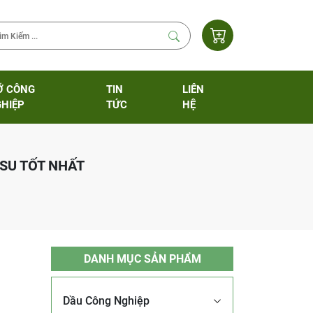
Ỡ CÔNG
TIN
LIÊN
HIỆP
TỨC
HỆ
 SU TỐT NHẤT
DANH MỤC SẢN PHẨM
Dầu Công Nghiệp