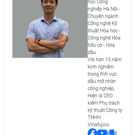
học Công
nghiệp Hà Nội -
Chuyên ngành
Công nghệ Kỹ
thuật Hóa học -
Công nghệ Hóa
hữu cơ - Hóa
dầu.
Với hơn 15 năm
kinh nghiệm
trong lĩnh vực
dầu mỡ nhờn
công nghiệp.
Hiện là CEO
kiêm Phụ trách
kỹ thuật Công ty
TNHH
Vinafujico.