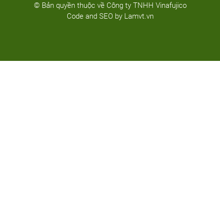
© Bản quyền thuộc về Công ty TNHH Vinafujico
Code and SEO by
Lamvt.vn