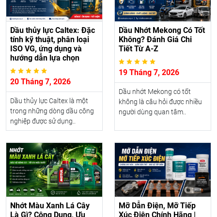
Dầu thủy lực Caltex: Đặc
Dầu Nhớt Mekong Có Tốt
tính kỹ thuật, phân loại
Không? Đánh Giá Chi
ISO VG, ứng dụng và
Tiết Từ A-Z
hướng dẫn lựa chọn
19 Tháng 7, 2026
20 Tháng 7, 2026
Dầu nhớt Mekong có tốt
Dầu thủy lực Caltex là một
không là câu hỏi được nhiều
trong những dòng dầu công
người dùng quan tâm..
nghiệp được sử dụng..
Nhớt Màu Xanh Lá Cây
Mỡ Dẫn Điện, Mỡ Tiếp
Là Gì? Công Dụng, Ưu
Xúc Điện Chính Hãng |