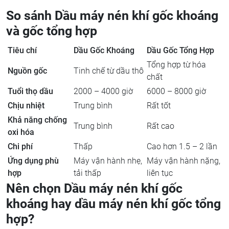
So sánh Dầu máy nén khí gốc khoáng
và gốc tổng hợp
Tiêu chí
Dầu Gốc Khoáng
Dầu Gốc Tổng Hợp
Tổng hợp từ hóa
Nguồn gốc
Tinh chế từ dầu thô
chất
Tuổi thọ dầu
2000 – 4000 giờ
6000 – 8000 giờ
Chịu nhiệt
Trung bình
Rất tốt
Khả năng chống
Trung bình
Rất cao
oxi hóa
Chi phí
Thấp
Cao hơn 1.5 – 2 lần
Ứng dụng phù
Máy vận hành nhẹ,
Máy vận hành nặng,
hợp
tải thấp
liên tục
Nên chọn Dầu máy nén khí gốc
khoáng hay dầu máy nén khí gốc tổng
hợp?