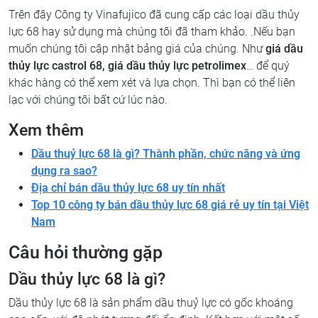
Trên đây Công ty Vinafujico đã cung cấp các loại dầu thủy
lực 68 hay sử dụng mà chúng tôi đã tham khảo. .Nếu bạn
muốn chúng tôi cập nhật bảng giá của chúng. Như
giá dầu
thủy lực castrol 68, giá dầu thủy lực petrolimex
… để quý
khác hàng có thể xem xét và lựa chọn. Thì bạn có thể liên
lạc với chúng tôi bất cứ lúc nào.
Xem thêm
Dầu thuỷ lực 68 là gì? Thành phần, chức năng và ứng
dụng ra sao?
Địa chỉ bán dầu thủy lực 68 uy tín nhất
Top 10 công ty bán dầu thủy lực 68 giá rẻ uy tín tại Việt
Nam
Câu hỏi thường gặp
Dầu thủy lực 68 là gì?
Dầu thủy lực 68 là sản phẩm dầu thuỷ lực có gốc khoáng