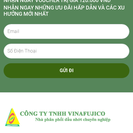
NHẬN NGAY VOUCHER TRỊ GIÁ 120.000 VND
NHẬN NGAY NHỮNG ƯU ĐÃI HẤP DẪN VÀ CÁC XU
HƯỚNG MỚI NHẤT
GỬI ĐI