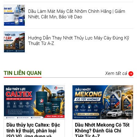
Dầu Làm Mát Máy Cắt Nhôm Chính Hãng | Giảm
Nhiệt, Cắt Mịn, Bảo Vệ Dao
Hướng Dẫn Thay Nhớt Thủy Lực Máy Cày Đúng Kỹ
Thuật Từ A-Z
TIN LIÊN QUAN
Xem tất cả
Dầu thủy lực Caltex: Đặc
Dầu Nhớt Mekong Có Tốt
tính kỹ thuật, phân loại
Không? Đánh Giá Chi
ISO VG, ứng dụng và
Tiết Từ A-Z