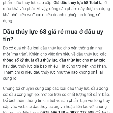
phẩm dầu thủy lực cao cấp.
Giá dầu thủy lực 68 Total
lại ở
mức khá vừa phải. Vì vậy, dòng sản phẩm này được sử dụng
khá phổ biến và được nhiều doanh nghiệp tin tưởng, sử
dụng.
Dầu thủy lực 68 giá rẻ mua ở đâu uy
tín?
Do có quá nhiều loại dầu thủy lực cho nên thông tin như
một “ma trận”. Khiến cho việc tìm hiểu về dầu thủy lực, các
thông số kỹ thuật dầu thủy lực, dầu thủy lực cho máy xúc
hay dầu thủy lực giá bao nhiêu 1 lít cũng trở nên khó khăn.
Thậm chí kí hiệu dầu thủy lực như thế nào không phải ai
cũng rõ.
Chúng tôi chuyên cung cấp các loại dầu thủy lực, dầu động
cơ, dầu công nghiệp, mỡ bôi trơn có chất lượng tốt đảm bảo.
Để biết thêm thông tin chi tiết về sản phẩm bạn vui lòng truy
cập vào website dauthuyluc.org.vn hoặc liên lạc với chúng
tôi qua số điện thoại
0975 696 148 – 0977 277 505
để được