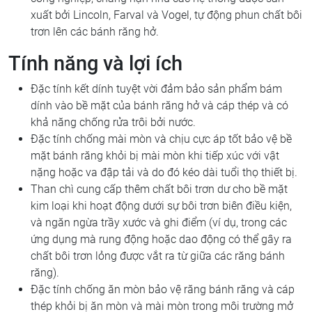
xuất bởi Lincoln, Farval và Vogel, tự động phun chất bôi
trơn lên các bánh răng hở.
Tính năng và lợi ích
Đặc tính kết dính tuyệt vời đảm bảo sản phẩm bám
dính vào bề mặt của bánh răng hở và cáp thép và có
khả năng chống rửa trôi bởi nước.
Đặc tính chống mài mòn và chịu cực áp tốt bảo vệ bề
mặt bánh răng khỏi bị mài mòn khi tiếp xúc với vật
nặng hoặc va đập tải và do đó kéo dài tuổi thọ thiết bị.
Than chì cung cấp thêm chất bôi trơn dư cho bề mặt
kim loại khi hoạt động dưới sự bôi trơn biên điều kiện,
và ngăn ngừa trầy xước và ghi điểm (ví dụ, trong các
ứng dụng mà rung động hoặc dao động có thể gây ra
chất bôi trơn lỏng được vắt ra từ giữa các răng bánh
răng).
Đặc tính chống ăn mòn bảo vệ răng bánh răng và cáp
thép khỏi bị ăn mòn và mài mòn trong môi trường mở