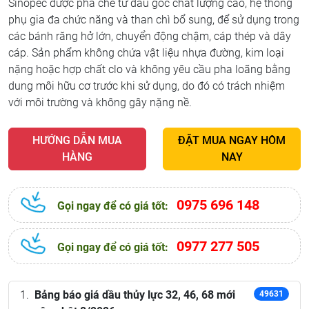
Sinopec được pha chế từ dầu gốc chất lượng cao, hệ thống
phụ gia đa chức năng và than chì bổ sung, để sử dụng trong
các bánh răng hở lớn, chuyển động chậm, cáp thép và dây
cáp. Sản phẩm không chứa vật liệu nhựa đường, kim loại
nặng hoặc hợp chất clo và không yêu cầu pha loãng bằng
dung môi hữu cơ trước khi sử dụng, do đó có trách nhiệm
với môi trường và không gây nặng nề.
HƯỚNG DẪN MUA
ĐẶT MUA NGAY HÔM
HÀNG
NAY
0975 696 148
Gọi ngay để có giá tốt:
0977 277 505
Gọi ngay để có giá tốt:
Bảng báo giá dầu thủy lực 32, 46, 68 mới
49631