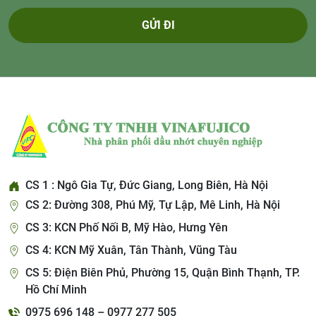
GỬI ĐI
CS 1 : Ngô Gia Tự, Đức Giang, Long Biên, Hà Nội
CS 2: Đường 308, Phú Mỹ, Tự Lập, Mê Linh, Hà Nội
CS 3: KCN Phố Nối B, Mỹ Hào, Hưng Yên
CS 4: KCN Mỹ Xuân, Tân Thành, Vũng Tàu
CS 5: Điện Biên Phủ, Phường 15, Quận Bình Thạnh, TP.
Hồ Chí Minh
0975 696 148 – 0977 277 505