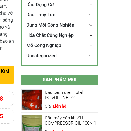
Dầu Động Cơ
Nam.
pha với
Dầu Thủy Lực
àm sáng
Dung Môi Công Nghiệp
ao và
dàng,
Hóa Chất Công Nghiệp
 bảo an
Mỡ Công Nghiệp
ôn
Uncategorized
 HÔM
SẢN PHẨM MỚI
Dầu cách điện Total
8
ISOVOLTINE P2
Giá:
Liên hệ
5
Dầu máy nén khí SHL
COMPRESSOR OIL 100N-1