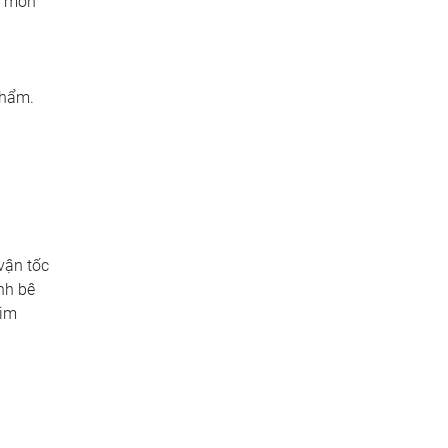
ăn mòn
phẩm.
vận tốc
nh bê
kim