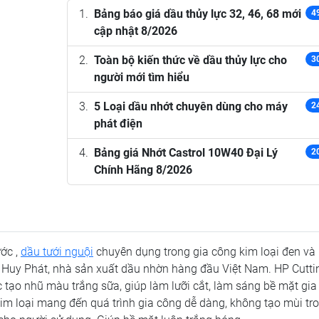
Bảng báo giá dầu thủy lực 32, 46, 68 mới
4
cập nhật 8/2026
Toàn bộ kiến thức về dầu thủy lực cho
3
người mới tìm hiểu
5 Loại dầu nhớt chuyên dùng cho máy
2
phát điện
Bảng giá Nhớt Castrol 10W40 Đại Lý
2
Chính Hãng 8/2026
ước ,
dầu tưới nguội
chuyên dụng trong gia công kim loại đen và
 Huy Phát, nhà sản xuất dầu nhờn hàng đầu Việt Nam. HP Cuttin
 tạo nhũ màu trắng sữa, giúp làm lưỡi cắt, làm sáng bề mặt gia
 kim loại mang đến quá trình gia công dễ dàng, không tạo mùi tr