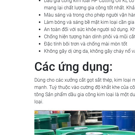
Dầu gia công kim loai HP Cutting Oil KL có
mang lại chất lượng gia công tốt nhất. Kh
Màu sáng và trong cho phép người vận hành
Làm bóng và sáng bề mặt kim loại cần gia 
An toàn đối với sức khỏe người sử dụng. K
Chống hiện tượng hàn dính phôi và mũi cắt 
Đặc tính bôi trơn và chống mài mòn tốt
Không gây dị ứng da, không gây cháy nổ v
Các ứng dụng:
Dùng cho các xưởng cắt gọt sắt thép, kim loại 
mạnh. Tuỳ thuộc vào cường độ khắt khe của côn
tông Sản phẩm dầu gia công kim loại là một dun
loại.