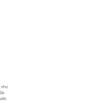
t như
sữa
nước.