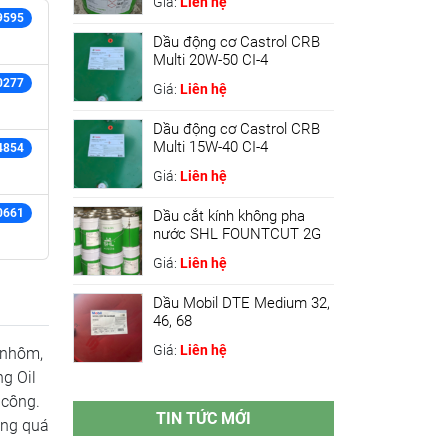
Giá:
Liên hệ
9595
Dầu động cơ Castrol CRB
Multi 20W-50 CI-4
0277
Giá:
Liên hệ
Dầu động cơ Castrol CRB
Multi 15W-40 CI-4
4854
Giá:
Liên hệ
0661
Dầu cắt kính không pha
nước SHL FOUNTCUT 2G
Giá:
Liên hệ
Dầu Mobil DTE Medium 32,
46, 68
Giá:
Liên hệ
 nhôm,
g Oil
 công.
TIN TỨC MỚI
ong quá