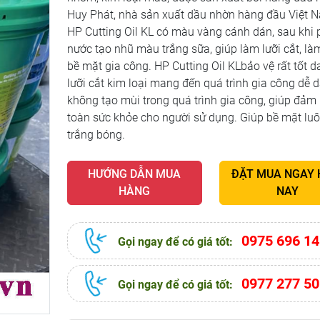
Huy Phát, nhà sản xuất dầu nhờn hàng đầu Việt 
HP Cutting Oil KL có màu vàng cánh dán, sau khi 
nước tạo nhũ màu trắng sữa, giúp làm lưỡi cắt, l
bề mặt gia công. HP Cutting Oil KLbảo vệ rất tốt d
lưỡi cắt kim loại mang đến quá trình gia công dễ 
không tạo mùi trong quá trình gia công, giúp đảm
toàn sức khỏe cho người sử dụng. Giúp bề mặt lu
trắng bóng.
HƯỚNG DẪN MUA
ĐẶT MUA NGAY
HÀNG
NAY
0975 696 14
Gọi ngay để có giá tốt:
0977 277 50
Gọi ngay để có giá tốt: