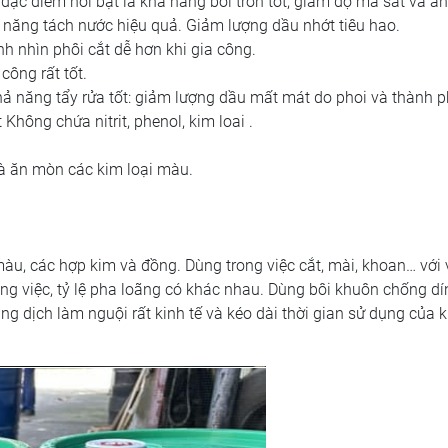
 đặc điểm nổi bật là khả năng bôi trơn tốt, giảm độ ma sát và 
ả năng tách nước hiệu quả. Giảm lượng dầu nhớt tiêu hao.
 nhìn phôi cắt dễ hơn khi gia công.
công rất tốt.
hả năng tẩy rửa tốt: giảm lượng dầu mất mát do phoi và thành 
Không chứa nitrit, phenol, kim loai .
à ăn mòn các kim loại màu.
màu, các hợp kim và đồng. Dùng trong việc cắt, mài, khoan… với 
g việc, tỷ lệ pha loãng có khác nhau. Dùng bôi khuôn chống dí
g dịch làm nguội rất kinh tế và kéo dài thời gian sử dụng của 