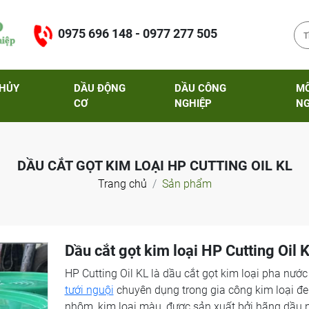
0975 696 148 - 0977 277 505
THỦY
DẦU ĐỘNG
DẦU CÔNG
M
CƠ
NGHIỆP
NG
DẦU CẮT GỌT KIM LOẠI HP CUTTING OIL KL
Trang chủ
Sản phẩm
Dầu cắt gọt kim loại HP Cutting Oil 
HP Cutting Oil KL là dầu cắt gọt kim loại pha nước
tưới nguội
chuyên dụng trong gia công kim loại đe
nhôm, kim loại màu, được sản xuất bởi hãng dầu 