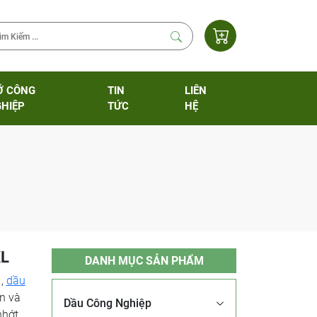
Ỡ CÔNG
TIN
LIÊN
HIỆP
TỨC
HỆ
KL
DANH MỤC SẢN PHẨM
 ,
dầu
n và
Dầu Công Nghiệp
nhớt