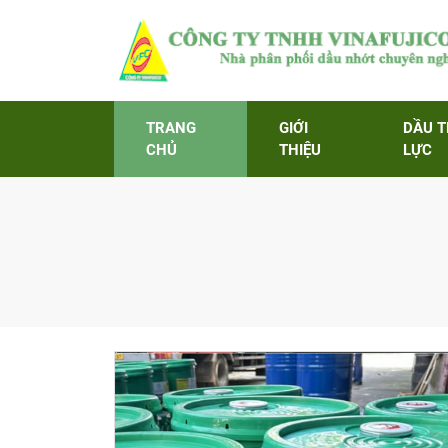
TRANG
GIỚI
DẦU 
CHỦ
THIỆU
LỰC