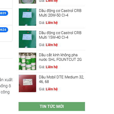
Giá:
Liên hệ
Dầu động cơ Castrol CRB
4839
Multi 20W-50 CI-4
Giá:
Liên hệ
0624
Dầu động cơ Castrol CRB
Multi 15W-40 CI-4
Giá:
Liên hệ
Dầu cắt kính không pha
nước SHL FOUNTCUT 2G
Giá:
Liên hệ
Dầu Mobil DTE Medium 32,
ản xuất
46, 68
hống ô
Giá:
Liên hệ
g công
TIN TỨC MỚI