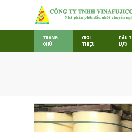
TRANG
GIỚI
DẦU 
CHỦ
THIỆU
LỰC