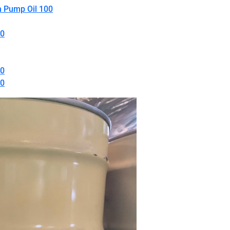
 Pump Oil 100
00
50
00