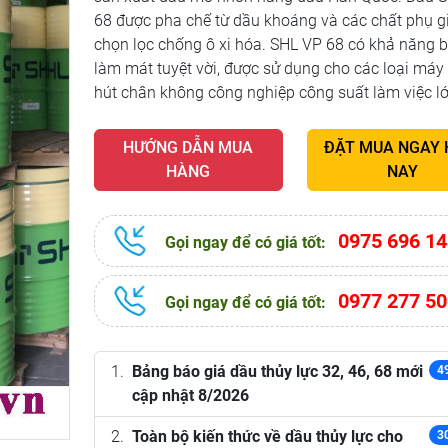
68 được pha chế từ dầu khoáng và các chất phụ g
chọn lọc chống ô xi hóa. SHL VP 68 có khả năng bô
làm mát tuyệt vời, được sử dụng cho các loại má
hút chân không công nghiệp công suất làm việc l
HƯỚNG DẪN MUA
ĐẶT MUA NGAY
HÀNG
NAY
0975 696 14
Gọi ngay để có giá tốt:
0977 277 50
Gọi ngay để có giá tốt:
Bảng báo giá dầu thủy lực 32, 46, 68 mới
4
cập nhật 8/2026
Toàn bộ kiến thức về dầu thủy lực cho
3