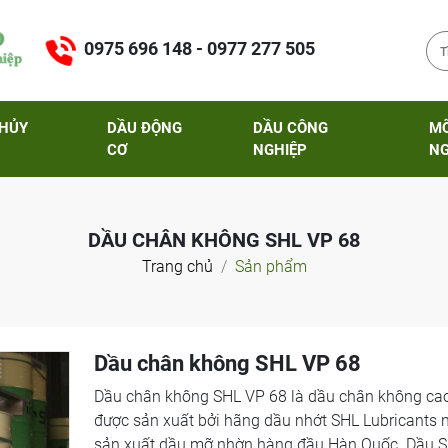
0975 696 148 - 0977 277 505
THỦY
DẦU ĐỘNG
DẦU CÔNG
M
CƠ
NGHIỆP
NG
DẦU CHÂN KHÔNG SHL VP 68
Trang chủ
Sản phẩm
Dầu chân không SHL VP 68
Dầu chân không SHL VP 68 là dầu chân không ca
được sản xuất bởi hãng dầu nhớt SHL Lubricants 
sản xuất dầu mỡ nhờn hàng đầu Hàn Quốc. Dầu 