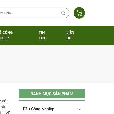
Ỡ CÔNG
TIN
LIÊN
HIỆP
TỨC
HỆ
DANH MỤC SẢN PHẨM
o cấp
nhà
Dầu Công Nghiệp
SHL VP