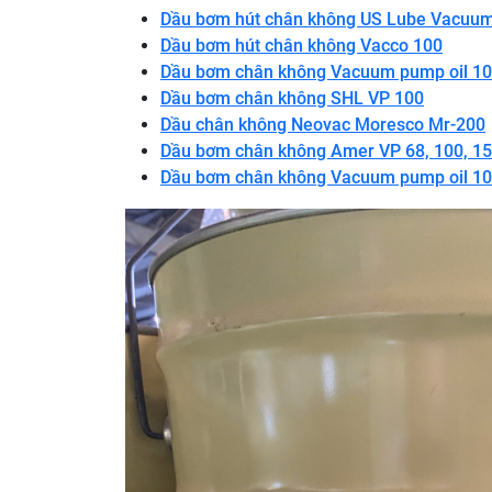
Dầu bơm hút chân không US Lube Vacuum
Dầu bơm hút chân không Vacco 100
Dầu bơm chân không Vacuum pump oil 1
Dầu bơm chân không SHL VP 100
Dầu chân không Neovac Moresco Mr-200
Dầu bơm chân không Amer VP 68, 100, 1
Dầu bơm chân không Vacuum pump oil 1