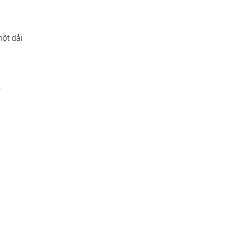
ột dải
.