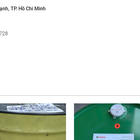
ạnh, TP. Hồ Chí Minh
4728