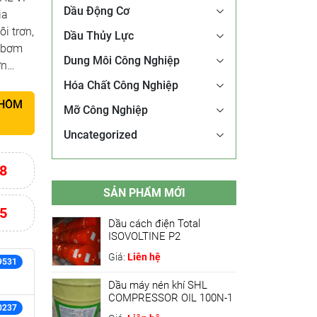
Dầu Động Cơ
ia
i trơn,
Dầu Thủy Lực
y bơm
Dung Môi Công Nghiệp
ớn…
Hóa Chất Công Nghiệp
 HÔM
Mỡ Công Nghiệp
Uncategorized
8
SẢN PHẨM MỚI
5
Dầu cách điện Total
ISOVOLTINE P2
Giá:
Liên hệ
9531
Dầu máy nén khí SHL
COMPRESSOR OIL 100N-1
0237