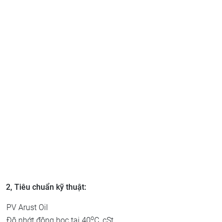
2, Tiêu chuẩn kỹ thuật:
PV Arust Oil
o
Độ nhớt động học tại 40
C, cSt