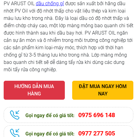
PV ARUST OIL
dầu chống gỉ
được sản xuất bởi hãng dầu
nhớt PV Oil với độ nhớt thấp cho vật liệu thép và kim loại
màu lưu kho trong nhà. Đây là loại dầu có độ nhớt thấp và
điểm chớp cháy cao, một lớp màng mỏng bao quanh chi tiết
được hình thành sau khi dầu bay hơi. PV ARUST OIL ngăn
cản sự ăn mòn và ô nhiễm trong môi trường công nghiệp tới
các sản phẩm kim loại-máy móc, thích hợp với thời hạn
chống gỉ từ 3-5 tháng lưu kho trong nhà. Lớp màng mỏng
bao quanh chi tiết sẽ dễ dàng tẩy rửa khi dùng các dung
môi tẩy rửa công nghiệp.
HƯỚNG DẪN MUA
ĐẶT MUA NGAY HÔM
HÀNG
NAY
0975 696 148
Gọi ngay để có giá tốt:
0977 277 505
Gọi ngay để có giá tốt: