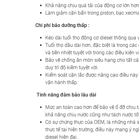
Khả năng chịu quá tải của động cơ lớn hơn,
Làm giảm cặn bẩn trong piston, bạc xecma
Chi phí bảo dưỡng thấp :
Kéo dài tuổi thọ động cơ diesel thông qua
Tuổi thọ dầu dài hơn, đặc biệt là trong cá
và bền nhiệt tuyệt vời trong các điều kiện 
Bảo vệ chống ăn mòn siêu hạng cho tất cả
duy trì độ kiềm tuyệt vời.
Kiểm soát cặn lắc được nâng cao điều này 
vận hành thấp.
Tính năng đảm bảo lâu dài
Mức an toàn cao hơn để bảo vệ ổ đỡ chịu tả
khả năng chịu nước cũng như tách nước tốt
Có sự chứng thực của OEM, là những nhà s
thực tế tại hiện trường, điều này mang ý n
diesel hiện đại.