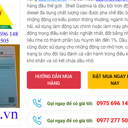
hàng đầu thế giới . Shell Gadinia là dầu bôi trơn đ
diesel đa dụng chất lượng cao được pha chế đặc b
những động cơ kiểu piston thông thường, ngành 
hải, sử dụng làm động lực chính hoặc làm máy ph
động trong điều kiện khắc nghiệt nhất, đốt bằng n
liệu nhẹ có thành phần lưu hùynh lên đến 1%. Dầu
cũng được sử dụng cho những động cơ nhỏ hơn, c
trang bị cho đội tàu đánh cá vận hành trong điều 
khó khăn và có két chứa dầu nhỏ.
HƯỚNG DẪN MUA
ĐẶT MUA NGAY
HÀNG
NAY
0975 696 14
Gọi ngay để có giá tốt:
0977 277 50
Gọi ngay để có giá tốt: