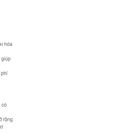
xi hóa
 giúp
 phí
a có
ở rộng
cơ