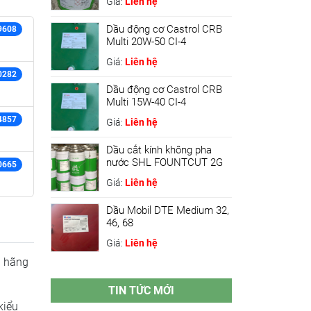
Giá:
Liên hệ
Dầu động cơ Castrol CRB
9608
Multi 20W-50 CI-4
Giá:
Liên hệ
0282
Dầu động cơ Castrol CRB
Multi 15W-40 CI-4
4857
Giá:
Liên hệ
Dầu cắt kính không pha
nước SHL FOUNTCUT 2G
0665
Giá:
Liên hệ
Dầu Mobil DTE Medium 32,
46, 68
Giá:
Liên hệ
i hãng
TIN TỨC MỚI
kiểu