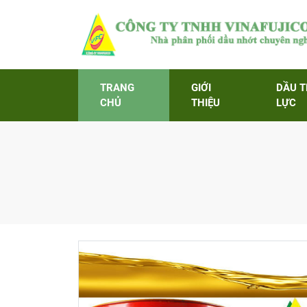
TRANG
GIỚI
DẦU 
CHỦ
THIỆU
LỰC