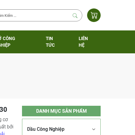
Ỡ CÔNG
TIN
LIÊN
HIỆP
TỨC
HỆ
 30
DANH MỤC SẢN PHẨM
g cơ
uất bởi
Dầu Công Nghiệp
hải