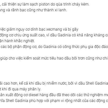
 cải thiện sự làm sạch piston do qúa trình cháy kém.
ng và rãnh bạc cũng như thành xi lanh.
 việc giảm nguy cơ dính bạc xecmang và bị gãy
c động cơ chịu ứng suất cao, vì dầu Gadinia có khả năng kháng o
vận hành khắc nghiệt.
 các bộ phận động cơ, do Gadinia có công thức phụ gia độc đáo
giúp cho việc kiểm soát mức tiêu hao dầu bôi trơn cũng như chi
i cao hơn, kể cả khi dầu bị nhiễm nước, bởi vì dầu Shell Gadini
 khi đi qua máy phân ly.
ản xuất động cơ diesel hàng đầu đã theo dõi các thử nghiệm m
ghĩa Shell Gadinia phù hợp với phạm vi rộng nhất của các động 