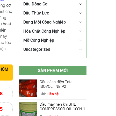
Dầu Động Cơ
ộng cơ
iệt cho
Dầu Thủy Lực
hàng
Dung Môi Công Nghiệp
ụ hoạt
hiên
Hóa Chất Công Nghiệp
 này
Mỡ Công Nghiệp
ao tốc
kiện
Uncategorized
 HÔM
SẢN PHẨM MỚI
Dầu cách điện Total
ISOVOLTINE P2
8
Giá:
Liên hệ
Dầu máy nén khí SHL
5
COMPRESSOR OIL 100N-1