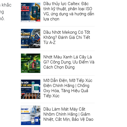
Dầu thủy lực Caltex: Đặc
n khắc
tính kỹ thuật, phân loại ISO
ng
VG, ứng dụng và hướng dẫn
hỏ.
lựa chọn
Dầu Nhớt Mekong Có Tốt
Không? Đánh Giá Chi Tiết
Từ A-Z
Nhớt Màu Xanh Lá Cây Là
Gì? Công Dụng, Ưu Điểm Và
Cách Chọn Đúng
Mỡ Dẫn Điện, Mỡ Tiếp Xúc
Điện Chính Hãng | Chống
Oxy Hóa, Tăng Hiệu Quả
Tiếp Xúc
Dầu Làm Mát Máy Cắt
Nhôm Chính Hãng | Giảm
Nhiệt, Cắt Mịn, Bảo Vệ Dao