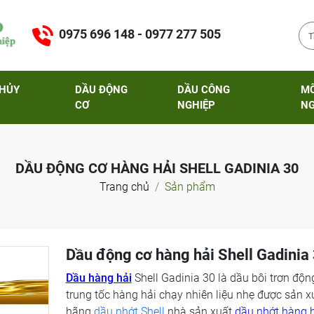
0975 696 148 - 0977 277 505
THỦY
DẦU ĐỘNG
DẦU CÔNG
M
CƠ
NGHIỆP
NG
DẦU ĐỘNG CƠ HÀNG HẢI SHELL GADINIA 30
Trang chủ
Sản phẩm
Dầu động cơ hàng hải Shell Gadinia
Dầu hàng hải
Shell Gadinia 30 là dầu bôi trơn độn
trung tốc hàng hải chạy nhiên liệu nhẹ được sản x
hãng
dầu nhớt Shell
nhà sản xuất
dầu nhớt hàng 