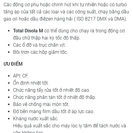
Các động cơ phụ hoặc chính hút khí tự nhiên hoặc có turbo
tăng áp của tất cả các loại và các công suất, chạy bằng dầu
gas oil hoặc dầu điêzen hàng hải ( ISO 8217 DMX và DMA).
Total Disola M
có thể dùng cho chạy rà trong động cơ
đầu chữ thập hai kỳ tốc độ thấp.
Các ổ đỡ và trục chân vịt.
Bôi trơn các hộp giảm tốc.
ƯU ĐIỂM
API: CF.
Ổn định nhiệt tốt.
Chức năng tẩy rửa tốt ở nhiệt độ cao.
Chức năng phân tán tốt ở nhiệt độ thấp.
Bảo vệ chống mài mòn tốt.
Độ bền màng film dầu tốt ở áp lực cao.
Kháng nước xuất sắc.
Hiệu quả xuất sắc cho máy lọc ly tâm để tách nước và
cặn không tan.