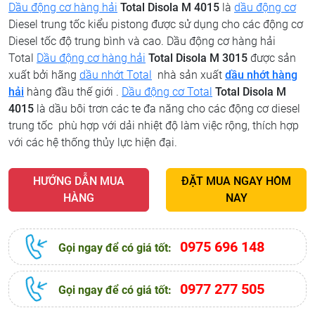
Dầu động cơ hàng hải
Total Disola M 4015
là
dầu động cơ
Diesel trung tốc kiểu pistong được sử dụng cho các động cơ
Diesel tốc độ trung bình và cao. Dầu động cơ hàng hải
Total
Dầu động cơ hàng hải
Total Disola M 3015
được sản
xuất bởi hãng
dầu nhớt Total
nhà sản xuất
dầu nhớt hàng
hải
hàng đầu thế giới .
Dầu động cơ Total
Total Disola M
4015
là dầu bôi trơn các te đa năng cho các động cơ diesel
trung tốc phù hợp với dải nhiệt độ làm việc rộng, thích hợp
với các hệ thống thủy lực hiện đại.
HƯỚNG DẪN MUA
ĐẶT MUA NGAY HÔM
HÀNG
NAY
0975 696 148
Gọi ngay để có giá tốt:
0977 277 505
Gọi ngay để có giá tốt: