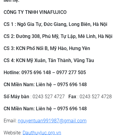
liên hệ:
CÔNG TY TNHH VINAFUJICO
CS 1 : Ngô Gia Tự, Đức Giang, Long Biên, Hà Nội
CS 2: ​Đường 308, Phú Mỹ, Tự Lập, Mê Linh, Hà Nội
CS 3: ​KCN Phố Nối B, Mỹ Hào, Hưng Yên
CS 4: KCN Mỹ Xuân, Tân Thành, Vũng Tàu
Hotline: 0975 696 148 – 0977 277 505
CN Miền Nam: Liên hệ – 0975 696 148
Số Máy bàn
: 0243 527 4727
Fax
: 0243 527 4728
CN Miền Nam: Liên hệ – 0975 696 148
Email:
nguyentuan991987@gmail.com
Website:
Dauthuyluc.org.vn