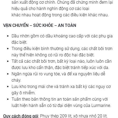
sản xuất động cơ chính. Chúng đã chứng minh đem lại
hiệu quả cho hành nghìn động cơ các loại
khác nhau hoạt động trong các điều kiện khác nhau.
VẬN CHUYỂN – SỨC KHỎE – AN TOÀN
Dầu nhờn gồm có dầu khoáng cao cấp với các phụ gia
đặc biệt.
Trong điều kiện bình thường sử dụng, các chất bôi trơn
này thể hiện không có rủi ro độc hại đặc biệt.
Tất cả các chất bôi trơn, bất kỳ loại nào, luôn luôn cần
được lưu kho cẩn thận, đặc biệt tránh tiếp xúc với da.
Ngăn ngừa rủi ro vung tóe, và để xa nguyên liệu dễ
cháy.
Lưu kho trong mái che và tránh xa bất kỳ các nguy cơ
gây ô nhiễm.
Tuân theo bản thông tin an toàn sản phẩm cùng với
luật hiện hành sẵn có từ đại diện vùng của Lurmarine.
Quy cách đóng gói
: Phuy thép 209 lít, xô nhựa nhỏ 20 lít.