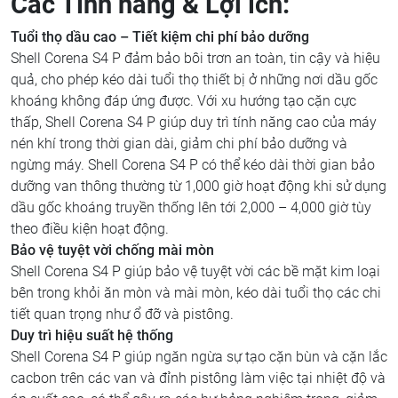
Các Tính năng & Lợi ích:
Tuổi thọ dầu cao – Tiết kiệm chi phí bảo dưỡng
Shell Corena S4 P đảm bảo bôi trơn an toàn, tin cậy và hiệu
quả, cho phép kéo dài tuổi thọ thiết bị ở những nơi dầu gốc
khoáng không đáp ứng được. Với xu hướng tạo cặn cực
thấp, Shell Corena S4 P giúp duy trì tính năng cao của máy
nén khí trong thời gian dài, giảm chi phí bảo dưỡng và
ngừng máy. Shell Corena S4 P có thể kéo dài thời gian bảo
dưỡng van thông thường từ 1,000 giờ hoạt động khi sử dụng
dầu gốc khoáng truyền thống lên tới 2,000 – 4,000 giờ tùy
theo điều kiện hoạt động.
Bảo vệ tuyệt vời chống mài mòn
Shell Corena S4 P giúp bảo vệ tuyệt vời các bề mặt kim loại
bên trong khỏi ăn mòn và mài mòn, kéo dài tuổi thọ các chi
tiết quan trọng như ổ đỡ và pistông.
Duy trì hiệu suất hệ thống
Shell Corena S4 P giúp ngăn ngừa sự tạo cặn bùn và cặn lắc
cacbon trên các van và đỉnh pistông làm việc tại nhiệt độ và