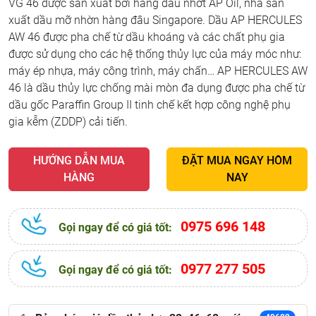
VG 46 được sản xuất bởi hãng dầu nhớt AP Oil, nhà sản
xuất dầu mỡ nhờn hàng đâu Singapore. Dầu AP HERCULES
AW 46 được pha chế từ dầu khoáng và các chất phụ gia
được sử dụng cho các hệ thống thủy lực của máy móc như:
máy ép nhựa, máy công trình, máy chấn… AP HERCULES AW
46 là dầu thủy lực chống mài mòn đa dụng được pha chế từ
dầu gốc Paraffin Group II tinh chế kết hợp công nghệ phụ
gia kễm (ZDDP) cải tiến.
HƯỚNG DẪN MUA
ĐẶT MUA NGAY HÔM
HÀNG
NAY
0975 696 148
Gọi ngay để có giá tốt:
0977 277 505
Gọi ngay để có giá tốt: