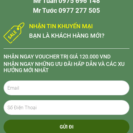
Mr Tuấn 0975 696 148
Mr Tước 0977 277 505
NHẬN TIN KHUYẾN MẠI
BẠN LÀ KHÁCH HÀNG MỚI?
NHẬN NGAY VOUCHER TRỊ GIÁ 120.000 VND
NHẬN NGAY NHỮNG ƯU ĐÃI HẤP DẪN VÀ CÁC XU
HƯỚNG MỚI NHẤT
GỬI ĐI