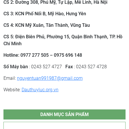
CS 2: ​Đường 308, Phú Mỹ, Tự Lập, Mê Linh, Hà Nội
CS 3: ​KCN Phố Nối B, Mỹ Hào, Hưng Yên
CS 4: KCN Mỹ Xuân, Tân Thành, Vũng Tàu
CS 5: Điện Biên Phủ, Phường 15, Quận Bình Thạnh, TP. Hồ
Chí Minh
Hotline: 0977 277 505 – 0975 696 148
Số Máy bàn
: 0243 527 4727
Fax
: 0243 527 4728
Email:
nguyentuan991987@gmail.com
Website:
Dauthuyluc.org.vn
DANH MỤC SẢN PHẨM