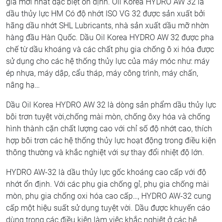
gia mới nhất đặc biệt ổn định. Oil Korea HYDRO AW 32 là
dầu thủy lực HM Có độ nhớt ISO VG 32 được sản xuất bởi
hãng dầu nhớt SHL Lubricants, nhà sản xuất dầu mỡ nhờn
hàng đầu Hàn Quốc. Dầu Oil Korea HYDRO AW 32 được pha
chế từ dầu khoáng và các chất phụ gia chống ô xi hóa được
sử dụng cho các hệ thống thủy lực của máy móc như: máy
ép nhựa, máy dập, cẩu tháp, máy công trình, máy chấn,
nâng hạ…
Dầu Oil Korea HYDRO AW 32 là dòng sản phẩm dầu thủy lực
bôi trơn tuyệt vời,chống mài mòn, chống ôxy hóa và chống
hình thành cặn chất lượng cao với chỉ số độ nhớt cao, thích
hợp bôi trơn các hệ thống thủy lực hoạt động trong điều kiện
thông thường và khắc nghiệt với sự thay đổi nhiệt độ lớn.
HYDRO AW-32 là dầu thủy lực gốc khoáng cao cấp với độ
nhớt ổn định. Với các phụ gia chống gỉ, phụ gia chống mài
mòn, phụ gia chống oxi hóa cao cấp…, HYDRO AW-32 cung
cấp một hiệu suất sử dụng tuyệt vời. Dầu được khuyến cáo
dùng trong các điều kiện làm việc khắc nghiệt ở các hệ