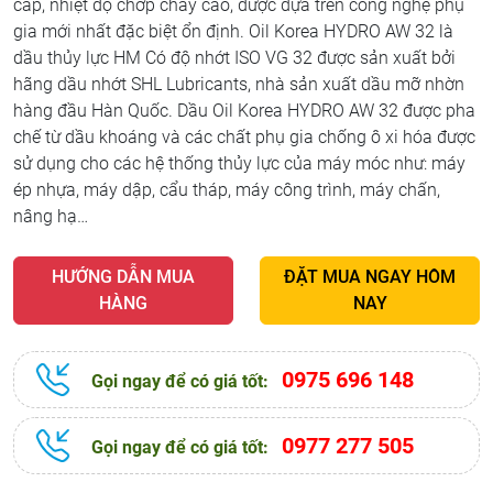
cấp, nhiệt độ chớp cháy cao, được dựa trên công nghệ phụ
gia mới nhất đặc biệt ổn định. Oil Korea HYDRO AW 32 là
dầu thủy lực HM Có độ nhớt ISO VG 32 được sản xuất bởi
hãng dầu nhớt SHL Lubricants, nhà sản xuất dầu mỡ nhờn
hàng đầu Hàn Quốc. Dầu Oil Korea HYDRO AW 32 được pha
chế từ dầu khoáng và các chất phụ gia chống ô xi hóa được
sử dụng cho các hệ thống thủy lực của máy móc như: máy
ép nhựa, máy dập, cẩu tháp, máy công trình, máy chấn,
nâng hạ…
HƯỚNG DẪN MUA
ĐẶT MUA NGAY HÔM
HÀNG
NAY
0975 696 148
Gọi ngay để có giá tốt:
0977 277 505
Gọi ngay để có giá tốt: