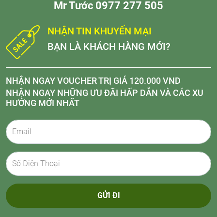
Mr Tước 0977 277 505
NHẬN TIN KHUYẾN MẠI
BẠN LÀ KHÁCH HÀNG MỚI?
NHẬN NGAY VOUCHER TRỊ GIÁ 120.000 VND
NHẬN NGAY NHỮNG ƯU ĐÃI HẤP DẪN VÀ CÁC XU
HƯỚNG MỚI NHẤT
GỬI ĐI