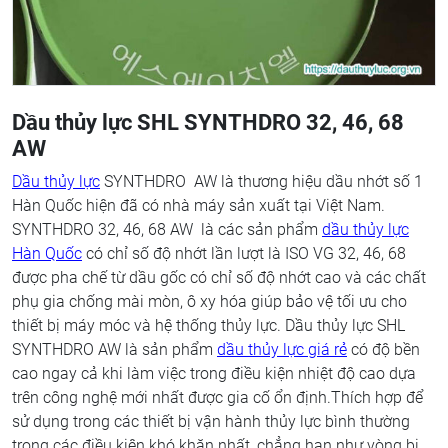
Dầu thủy lực SHL SYNTHDRO 32, 46, 68
AW
Dầu thủy lực
SYNTHDRO AW là thương hiệu dầu nhớt số 1
Hàn Quốc hiện đã có nhà máy sản xuất tại Việt Nam.
SYNTHDRO 32, 46, 68 AW là các sản phẩm
dầu thủy lực
Hàn Quốc
có chỉ số độ nhớt lần lượt là ISO VG 32, 46, 68
được pha chế từ dầu gốc có chỉ số độ nhớt cao và các chất
phụ gia chống mài mòn, ô xy hóa giúp bảo vệ tối ưu cho
thiết bị máy móc và hệ thống thủy lực. Dầu thủy lực SHL
SYNTHDRO AW là sản phẩm
dầu thủy lực giá rẻ
có độ bền
cao ngay cả khi làm việc trong điều kiện nhiệt độ cao dựa
trên công nghệ mới nhất được gia cố ổn định.Thích hợp để
sử dụng trong các thiết bị vận hành thủy lực bình thường
trong các điều kiện khó khăn nhất, chẳng hạn như vòng bi