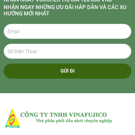
NHẬN NGAY NHỮNG ƯU ĐÃI HẤP DẪN VÀ CÁC XU
HƯỚNG MỚI NHẤT
GỬI ĐI