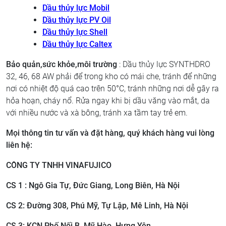
Dầu thủy lực Mobil
Dầu thủy lực PV Oil
Dầu thủy lực Shell
Dầu thủy lực Caltex
Bảo quản,sức khỏe,môi trường
: Dầu thủy lực SYNTHDRO
32, 46, 68 AW phải để trong kho có mái che, tránh để những
nơi có nhiệt độ quá cao trên 50°C, tránh những nơi dễ gây ra
hỏa hoạn, cháy nổ. Rửa ngay khi bị dầu văng vào mắt, da
với nhiều nước và xà bông, tránh xa tầm tay trẻ em.
Mọi thông tin tư vấn và đặt hàng, quý khách hàng vui lòng
liên hệ:
CÔNG TY TNHH VINAFUJICO
CS 1 : Ngô Gia Tự, Đức Giang, Long Biên, Hà Nội
CS 2: ​Đường 308, Phú Mỹ, Tự Lập, Mê Linh, Hà Nội
CS 3: ​KCN Phố Nối B, Mỹ Hào, Hưng Yên