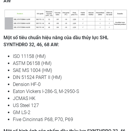
AW
Một số tiêu chuẩn hiệu năng của dầu thủy lực SHL
SYNTHDRO 32, 46, 68 AW:
​ISO 11158 (HM)​​
​ASTM D6158 (HM)
​​SAE MS 1004 (HM)​​
​​DIN 51524 PART II (HM)
​​Dension HF-0
​​Eaton Vickers I-286-S, ​​​​M-2950-S​
​JCMAS HK​​
​​US Steel 127​
​GM LS-2​​
​​Five Cincinnati P68, P70, P69​​