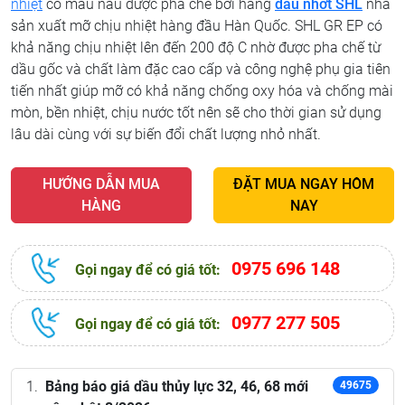
nhiệt
có màu nâu được pha chế bởi hãng
dầu nhớt SHL
nhà
sản xuất mỡ chịu nhiệt hàng đầu Hàn Quốc. SHL GR EP có
khả năng chịu nhiệt lên đến 200 độ C nhờ được pha chế từ
dầu gốc và chất làm đặc cao cấp và công nghệ phụ gia tiên
tiến nhất giúp mỡ có khả năng chống oxy hóa và chống mài
mòn, bền nhiệt, chịu nước tốt nên sẽ cho thời gian sử dụng
lâu dài cùng với sự biến đổi chất lượng nhỏ nhất.
HƯỚNG DẪN MUA
ĐẶT MUA NGAY HÔM
HÀNG
NAY
0975 696 148
Gọi ngay để có giá tốt:
0977 277 505
Gọi ngay để có giá tốt:
Bảng báo giá dầu thủy lực 32, 46, 68 mới
49675