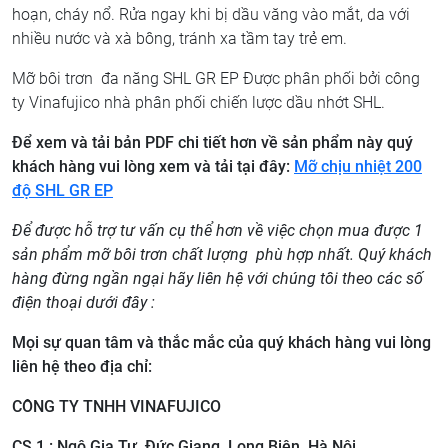
hoạn, cháy nổ. Rửa ngay khi bị dầu văng vào mắt, da với
nhiều nước và xà bông, tránh xa tầm tay trẻ em.
Mỡ bôi trơn đa năng SHL GR EP Được phân phối bởi công
ty Vinafujico nhà phân phối chiến lược dầu nhớt SHL.
Để xem và tải bản PDF chi tiết hơn về sản phẩm này quý
khách hàng vui lòng xem và tải tại đây:
Mỡ chịu nhiệt 200
độ SHL GR EP
Để được hỗ trợ tư vấn cụ thể hơn về việc chọn mua được 1
sản phẩm mỡ bôi trơn chất lượng phù hợp nhất. Quý khách
hàng đừng ngần ngại hãy liên hệ với chúng tôi theo các số
điện thoại dưới đây :
Mọi sự quan tâm và thắc mắc của quý khách hàng vui lòng
liên hệ theo địa chỉ:
CÔNG TY TNHH VINAFUJICO
CS 1 : Ngô Gia Tự, Đức Giang, Long Biên, Hà Nội