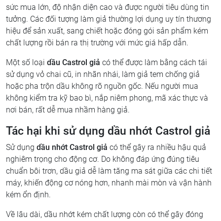
sức mua lớn, độ nhận diện cao và được người tiêu dùng tin
tưởng. Các đối tượng làm giả thường lợi dụng uy tín thương
hiệu để sản xuất, sang chiết hoặc đóng gói sản phẩm kém
chất lượng rồi bán ra thị trường với mức giá hấp dẫn.
Một số loại
dầu Castrol giả
có thể được làm bằng cách tái
sử dụng vỏ chai cũ, in nhãn nhái, làm giả tem chống giả
hoặc pha trộn dầu không rõ nguồn gốc. Nếu người mua
không kiểm tra kỹ bao bì, nắp niêm phong, mã xác thực và
nơi bán, rất dễ mua nhầm hàng giả.
Tác hại khi sử dụng dầu nhớt Castrol giả
Sử dụng
dầu nhớt Castrol giả
có thể gây ra nhiều hậu quả
nghiêm trọng cho động cơ. Do không đáp ứng đúng tiêu
chuẩn bôi trơn, dầu giả dễ làm tăng ma sát giữa các chi tiết
máy, khiến động cơ nóng hơn, nhanh mài mòn và vận hành
kém ổn định.
Về lâu dài, dầu nhớt kém chất lượng còn có thể gây đóng