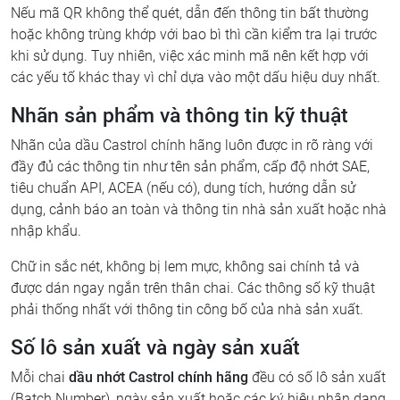
Nếu mã QR không thể quét, dẫn đến thông tin bất thường
hoặc không trùng khớp với bao bì thì cần kiểm tra lại trước
khi sử dụng. Tuy nhiên, việc xác minh mã nên kết hợp với
các yếu tố khác thay vì chỉ dựa vào một dấu hiệu duy nhất.
Nhãn sản phẩm và thông tin kỹ thuật
Nhãn của dầu Castrol chính hãng luôn được in rõ ràng với
đầy đủ các thông tin như tên sản phẩm, cấp độ nhớt SAE,
tiêu chuẩn API, ACEA (nếu có), dung tích, hướng dẫn sử
dụng, cảnh báo an toàn và thông tin nhà sản xuất hoặc nhà
nhập khẩu.
Chữ in sắc nét, không bị lem mực, không sai chính tả và
được dán ngay ngắn trên thân chai. Các thông số kỹ thuật
phải thống nhất với thông tin công bố của nhà sản xuất.
Số lô sản xuất và ngày sản xuất
Mỗi chai
dầu nhớt Castrol chính hãng
đều có số lô sản xuất
(Batch Number), ngày sản xuất hoặc các ký hiệu nhận dạng