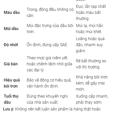
Đục, lẫn tạp chất
Trong, đồng đều, không có
Màu dầu
hoặc màu bất
cặn.
thường.
Mùi đặc trưng của dầu bôi
Mùi lạ, mùi hắc
Mùi dầu
trơn.
hoặc mùi khét.
Loãng hoặc quá
Độ nhớt
Ổn định, đúng cấp SAE.
đặc, nhanh suy
giảm.
Theo mức giá niêm yết
Rẻ bất thường so
Giá bán
hoặc chênh lệch nhỏ giữa
với thị trường.
các đại lý.
Khả năng bôi trơn
Hiệu quả
Bảo vệ động cơ hiệu quả,
kém, dễ gây mài
bôi trơn
vận hành ổn định.
mòn.
Tuổi thọ
Đúng theo khuyến nghị
Xuống cấp nhanh,
dầu
của nhà sản xuất.
phải thay sớm.
Lưu ý:
Không nên kết luận sản phẩm là hàng thật hoặc