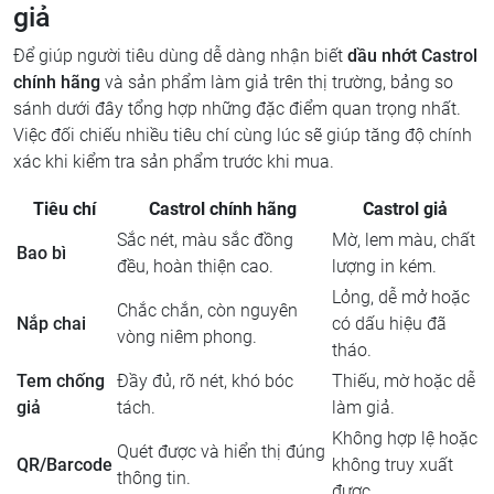
giả
Để giúp người tiêu dùng dễ dàng nhận biết
dầu nhớt Castrol
chính hãng
và sản phẩm làm giả trên thị trường, bảng so
sánh dưới đây tổng hợp những đặc điểm quan trọng nhất.
Việc đối chiếu nhiều tiêu chí cùng lúc sẽ giúp tăng độ chính
xác khi kiểm tra sản phẩm trước khi mua.
Tiêu chí
Castrol chính hãng
Castrol giả
Sắc nét, màu sắc đồng
Mờ, lem màu, chất
Bao bì
đều, hoàn thiện cao.
lượng in kém.
Lỏng, dễ mở hoặc
Chắc chắn, còn nguyên
Nắp chai
có dấu hiệu đã
vòng niêm phong.
tháo.
Tem chống
Đầy đủ, rõ nét, khó bóc
Thiếu, mờ hoặc dễ
giả
tách.
làm giả.
Không hợp lệ hoặc
Quét được và hiển thị đúng
QR/Barcode
không truy xuất
thông tin.
được.