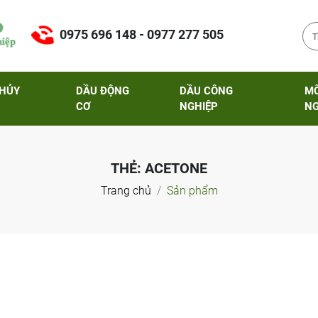
0975 696 148 - 0977 277 505
THỦY
DẦU ĐỘNG
DẦU CÔNG
M
CƠ
NGHIỆP
NG
THẺ:
ACETONE
Trang chủ
Sản phẩm