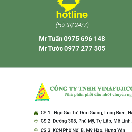
(Hỗ trợ 24/7)
Mr Tuấn 0975 696 148
Mr Tước 0977 277 505
CS 1 : Ngô Gia Tự, Đức Giang, Long Biên, H
CS 2: Đường 308, Phú Mỹ, Tự Lập, Mê Linh,
CS 3: KCN Phố Nối B, Mỹ Hào, Hưng Yên