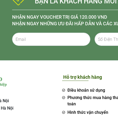
BẠN LÀ KHÁCH HÀNG MỚI
NHẬN NGAY VOUCHER TRỊ GIÁ 120.000 VND
NHẬN NGAY NHỮNG ƯU ĐÃI HẤP DẪN VÀ CÁC X
Hỗ trợ khách hàng
Điều khoản sử dụng
Phương thức mua hàng th
à Nội
toán
 Hà Nội
Hình thức vận chuyển