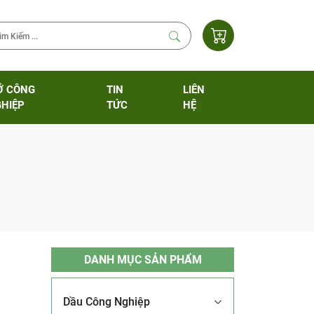
Ỡ CÔNG
TIN
LIÊN
HIỆP
TỨC
HỆ
DANH MỤC SẢN PHẨM
Dầu Công Nghiệp