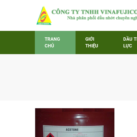
TRANG
GIỚI
DẦU 
CHỦ
THIỆU
LỰC