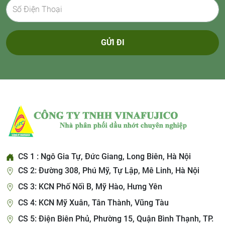
GỬI ĐI
CS 1 : Ngô Gia Tự, Đức Giang, Long Biên, Hà Nội
CS 2: Đường 308, Phú Mỹ, Tự Lập, Mê Linh, Hà Nội
CS 3: KCN Phố Nối B, Mỹ Hào, Hưng Yên
CS 4: KCN Mỹ Xuân, Tân Thành, Vũng Tàu
CS 5: Điện Biên Phủ, Phường 15, Quận Bình Thạnh, TP.