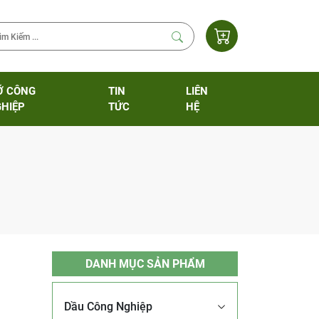
Ỡ CÔNG
TIN
LIÊN
HIỆP
TỨC
HỆ
DANH MỤC SẢN PHẨM
Dầu Công Nghiệp