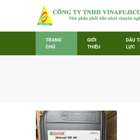
TRANG
GIỚI
DẦU 
CHỦ
THIỆU
LỰC