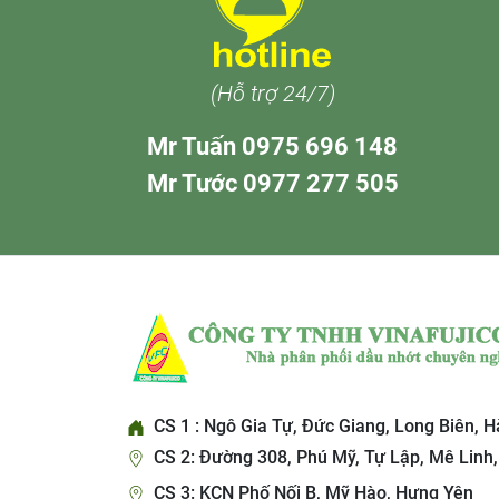
(Hỗ trợ 24/7)
Mr Tuấn 0975 696 148
Mr Tước 0977 277 505
CS 1 : Ngô Gia Tự, Đức Giang, Long Biên, H
CS 2: Đường 308, Phú Mỹ, Tự Lập, Mê Linh,
CS 3: KCN Phố Nối B, Mỹ Hào, Hưng Yên