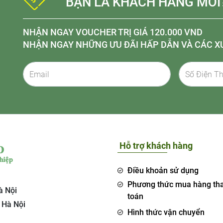
BẠN LÀ KHÁCH HÀNG MỚI
NHẬN NGAY VOUCHER TRỊ GIÁ 120.000 VND
NHẬN NGAY NHỮNG ƯU ĐÃI HẤP DẪN VÀ CÁC X
Hỗ trợ khách hàng
Điều khoản sử dụng
Phương thức mua hàng th
à Nội
toán
 Hà Nội
Hình thức vận chuyển