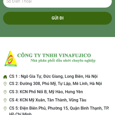
GỬI ĐI
CS 1 : Ngô Gia Tự, Đức Giang, Long Biên, Hà Nội
CS 2: Đường 308, Phú Mỹ, Tự Lập, Mê Linh, Hà Nội
CS 3: KCN Phố Nối B, Mỹ Hào, Hưng Yên
CS 4: KCN Mỹ Xuân, Tân Thành, Vũng Tàu
CS 5: Điện Biên Phủ, Phường 15, Quận Bình Thạnh, TP.
Hồ Chí Minh