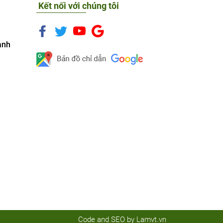
Kết nối với chúng tôi
anh
Code and SEO by
Lamvt.vn