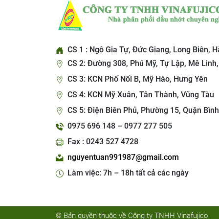
CS 1 : Ngô Gia Tự, Đức Giang, Long Biên, H
CS 2: Đường 308, Phú Mỹ, Tự Lập, Mê Linh,
CS 3: KCN Phố Nối B, Mỹ Hào, Hưng Yên
CS 4: KCN Mỹ Xuân, Tân Thành, Vũng Tàu
CS 5: Điện Biên Phủ, Phường 15, Quận Bình
0975 696 148 – 0977 277 505
Fax : 0243 527 4728
nguyentuan991987@gmail.com
Làm việc: 7h – 18h tất cả các ngày
© Bản quyền thuộc về Công ty TNHH Vinafujico