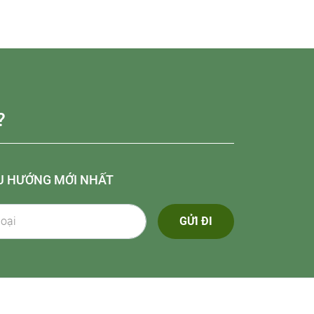
?
U HƯỚNG MỚI NHẤT
GỬI ĐI