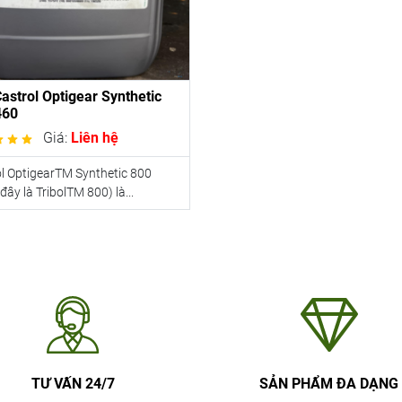
astrol Optigear Synthetic
460
Giá:
Liên hệ
l OptigearTM Synthetic 800
 đây là TribolTM 800) là...
TƯ VẤN 24/7
SẢN PHẨM ĐA DẠNG