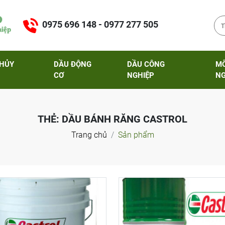
0975 696 148 - 0977 277 505
THỦY
DẦU ĐỘNG
DẦU CÔNG
M
CƠ
NGHIỆP
NG
THẺ:
DẦU BÁNH RĂNG CASTROL
Trang chủ
Sản phẩm