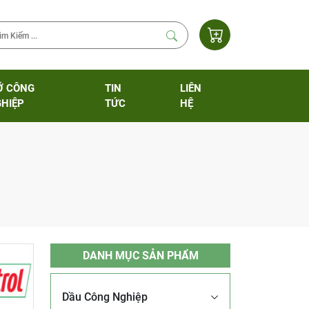
Ỡ CÔNG
TIN
LIÊN
HIỆP
TỨC
HỆ
DANH MỤC SẢN PHẨM
Dầu Công Nghiệp