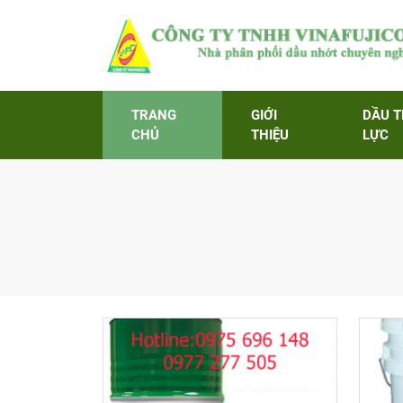
TRANG
GIỚI
DẦU 
CHỦ
THIỆU
LỰC