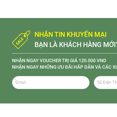
NHẬN TIN KHUYẾN MẠI
BẠN LÀ KHÁCH HÀNG MỚI
NHẬN NGAY VOUCHER TRỊ GIÁ 120.000 VND
NHẬN NGAY NHỮNG ƯU ĐÃI HẤP DẪN VÀ CÁC X