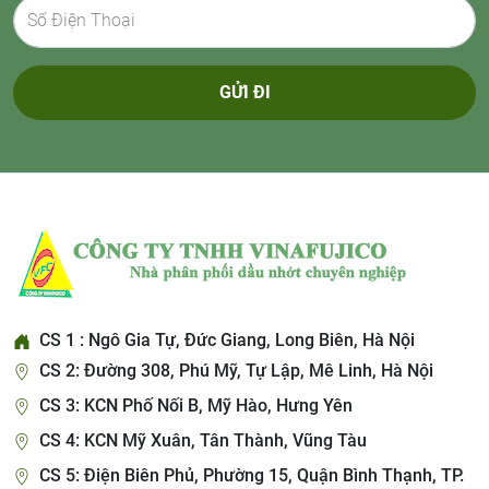
GỬI ĐI
CS 1 : Ngô Gia Tự, Đức Giang, Long Biên, Hà Nội
CS 2: Đường 308, Phú Mỹ, Tự Lập, Mê Linh, Hà Nội
CS 3: KCN Phố Nối B, Mỹ Hào, Hưng Yên
CS 4: KCN Mỹ Xuân, Tân Thành, Vũng Tàu
CS 5: Điện Biên Phủ, Phường 15, Quận Bình Thạnh, TP.