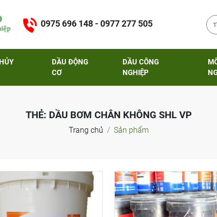
0975 696 148 - 0977 277 505
THỦY
DẦU ĐỘNG
DẦU CÔNG
M
CƠ
NGHIỆP
NG
THẺ:
DẦU BƠM CHÂN KHÔNG SHL VP
Trang chủ
Sản phẩm