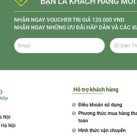
BẠN LÀ KHÁCH HÀNG MỚI
NHẬN NGAY VOUCHER TRỊ GIÁ 120.000 VND
NHẬN NGAY NHỮNG ƯU ĐÃI HẤP DẪN VÀ CÁC X
Hỗ trợ khách hàng
Điều khoản sử dụng
Phương thức mua hàng th
à Nội
toán
 Hà Nội
Hình thức vận chuyển