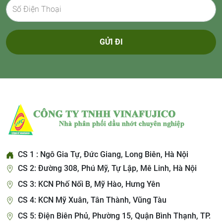
GỬI ĐI
CS 1 : Ngô Gia Tự, Đức Giang, Long Biên, Hà Nội
CS 2: Đường 308, Phú Mỹ, Tự Lập, Mê Linh, Hà Nội
CS 3: KCN Phố Nối B, Mỹ Hào, Hưng Yên
CS 4: KCN Mỹ Xuân, Tân Thành, Vũng Tàu
CS 5: Điện Biên Phủ, Phường 15, Quận Bình Thạnh, TP.