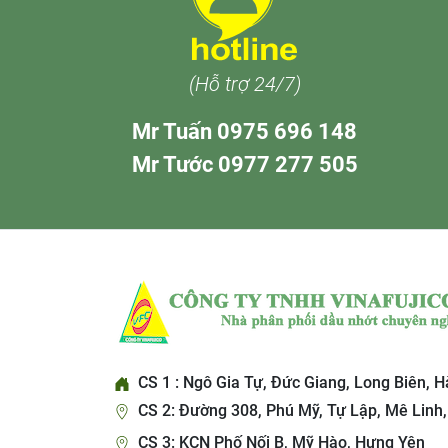
(Hỗ trợ 24/7)
Mr Tuấn 0975 696 148
Mr Tước 0977 277 505
CS 1 : Ngô Gia Tự, Đức Giang, Long Biên, H
CS 2: Đường 308, Phú Mỹ, Tự Lập, Mê Linh,
CS 3: KCN Phố Nối B, Mỹ Hào, Hưng Yên