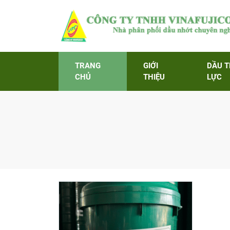
TRANG
GIỚI
DẦU 
CHỦ
THIỆU
LỰC