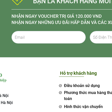
BẠN LÀ KHÁCH HÀNG MỚI
NHẬN NGAY VOUCHER TRỊ GIÁ 120.000 VND
NHẬN NGAY NHỮNG ƯU ĐÃI HẤP DẪN VÀ CÁC X
Hỗ trợ khách hàng
Điều khoản sử dụng
Phương thức mua hàng th
à Nội
toán
 Hà Nội
Hình thức vận chuyển