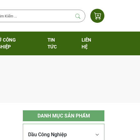
Ỡ CÔNG
TIN
LIÊN
HIỆP
TỨC
HỆ
DANH MỤC SẢN PHẨM
Dầu Công Nghiệp