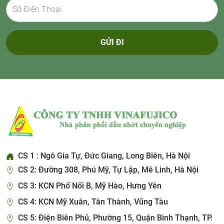
GỬI ĐI
CS 1 : Ngô Gia Tự, Đức Giang, Long Biên, Hà Nội
CS 2: Đường 308, Phú Mỹ, Tự Lập, Mê Linh, Hà Nội
CS 3: KCN Phố Nối B, Mỹ Hào, Hưng Yên
CS 4: KCN Mỹ Xuân, Tân Thành, Vũng Tàu
CS 5: Điện Biên Phủ, Phường 15, Quận Bình Thạnh, TP.