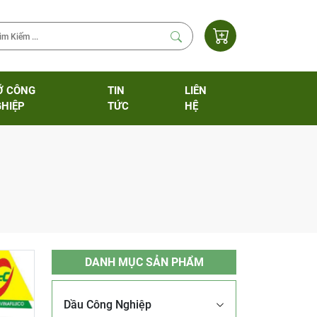
Ỡ CÔNG
TIN
LIÊN
HIỆP
TỨC
HỆ
DANH MỤC SẢN PHẨM
Dầu Công Nghiệp