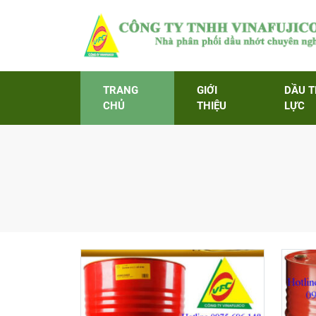
TRANG
GIỚI
DẦU 
CHỦ
THIỆU
LỰC