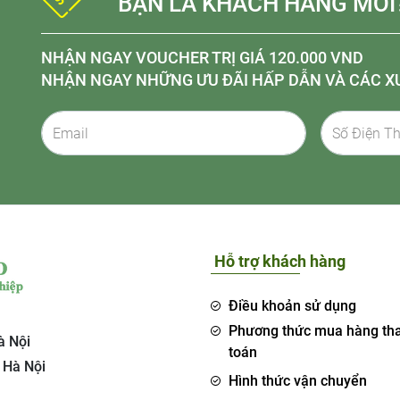
BẠN LÀ KHÁCH HÀNG MỚI
NHẬN NGAY VOUCHER TRỊ GIÁ 120.000 VND
NHẬN NGAY NHỮNG ƯU ĐÃI HẤP DẪN VÀ CÁC X
Hỗ trợ khách hàng
Điều khoản sử dụng
Phương thức mua hàng th
à Nội
toán
 Hà Nội
Hình thức vận chuyển