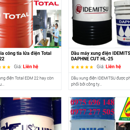
ia công tia lửa điện Total
Dầu máy xung điện IDEMIT
22
DAPHNE CUT HL-25
Giá:
Liên hệ
Giá:
Liên hệ
ng điện Total EDM 22 hay còn
Dầu xung điện IDEMITSU được p
...
phối bởi công ty...