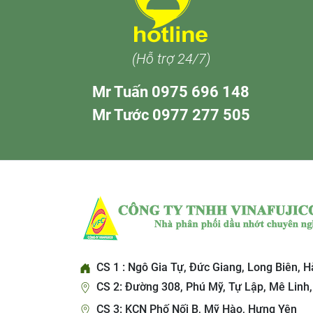
(Hỗ trợ 24/7)
Mr Tuấn 0975 696 148
Mr Tước 0977 277 505
CS 1 : Ngô Gia Tự, Đức Giang, Long Biên, H
CS 2: Đường 308, Phú Mỹ, Tự Lập, Mê Linh,
CS 3: KCN Phố Nối B, Mỹ Hào, Hưng Yên