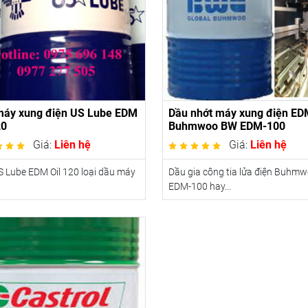
máy xung điện US Lube EDM
Dầu nhớt máy xung điện ED
20
Buhmwoo BW EDM-100
Giá:
Liên hệ
Giá:
Liên hệ
 Lube EDM Oil 120 loại dầu máy
Dầu gia công tia lửa điện Buhm
EDM-100 hay...