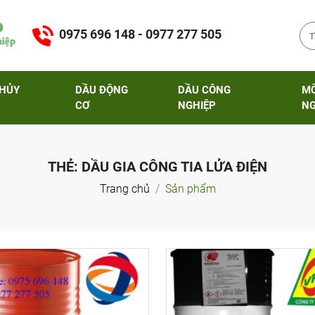
0975 696 148 - 0977 277 505
THỦY
DẦU ĐỘNG
DẦU CÔNG
M
CƠ
NGHIỆP
NG
THẺ:
DẦU GIA CÔNG TIA LỬA ĐIỆN
Trang chủ
Sản phẩm