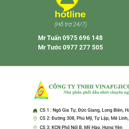
(Hỗ trợ 24/7)
Mr Tuấn 0975 696 148
Mr Tước 0977 277 505
CS 1 : Ngô Gia Tự, Đức Giang, Long Biên, H
CS 2: Đường 308, Phú Mỹ, Tự Lập, Mê Linh,
CS 3: KCN Phố Nối B, Mỹ Hào, Hưng Yên