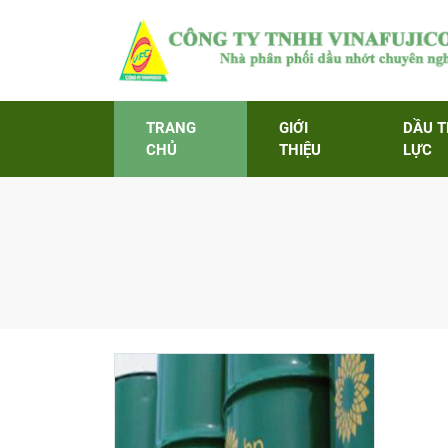
TRANG
GIỚI
DẦU 
CHỦ
THIỆU
LỰC