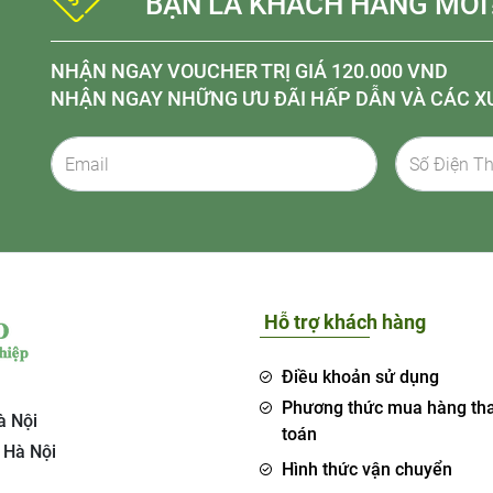
BẠN LÀ KHÁCH HÀNG MỚI
NHẬN NGAY VOUCHER TRỊ GIÁ 120.000 VND
NHẬN NGAY NHỮNG ƯU ĐÃI HẤP DẪN VÀ CÁC X
Hỗ trợ khách hàng
Điều khoản sử dụng
Phương thức mua hàng th
à Nội
toán
 Hà Nội
Hình thức vận chuyển