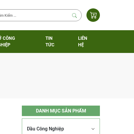
Ỡ CÔNG
TIN
LIÊN
HIỆP
TỨC
HỆ
DANH MỤC SẢN PHẨM
Dầu Công Nghiệp