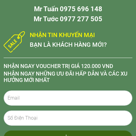
Mr Tuấn 0975 696 148
Mr Tước 0977 277 505
NHẬN TIN KHUYẾN MẠI
BẠN LÀ KHÁCH HÀNG MỚI?
NHẬN NGAY VOUCHER TRỊ GIÁ 120.000 VND
NHẬN NGAY NHỮNG ƯU ĐÃI HẤP DẪN VÀ CÁC XU
HƯỚNG MỚI NHẤT