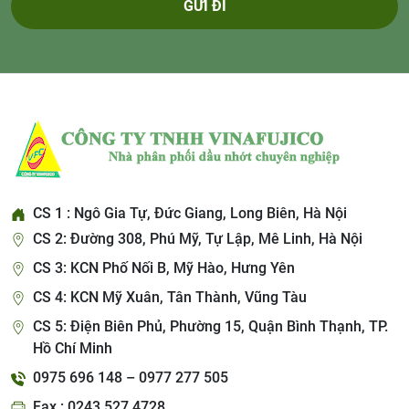
GỬI ĐI
CS 1 : Ngô Gia Tự, Đức Giang, Long Biên, Hà Nội
CS 2: Đường 308, Phú Mỹ, Tự Lập, Mê Linh, Hà Nội
CS 3: KCN Phố Nối B, Mỹ Hào, Hưng Yên
CS 4: KCN Mỹ Xuân, Tân Thành, Vũng Tàu
CS 5: Điện Biên Phủ, Phường 15, Quận Bình Thạnh, TP.
Hồ Chí Minh
0975 696 148 – 0977 277 505
Fax : 0243 527 4728