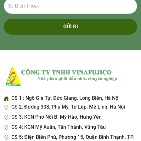
GỬI ĐI
CS 1 : Ngô Gia Tự, Đức Giang, Long Biên, Hà Nội
CS 2: Đường 308, Phú Mỹ, Tự Lập, Mê Linh, Hà Nội
CS 3: KCN Phố Nối B, Mỹ Hào, Hưng Yên
CS 4: KCN Mỹ Xuân, Tân Thành, Vũng Tàu
CS 5: Điện Biên Phủ, Phường 15, Quận Bình Thạnh, TP.