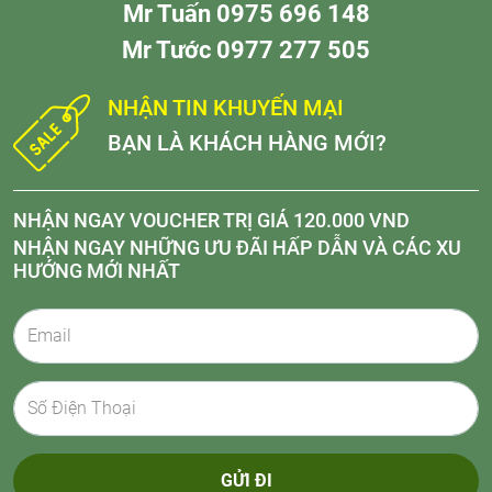
Mr Tuấn 0975 696 148
Mr Tước 0977 277 505
NHẬN TIN KHUYẾN MẠI
BẠN LÀ KHÁCH HÀNG MỚI?
NHẬN NGAY VOUCHER TRỊ GIÁ 120.000 VND
NHẬN NGAY NHỮNG ƯU ĐÃI HẤP DẪN VÀ CÁC XU
HƯỚNG MỚI NHẤT
GỬI ĐI