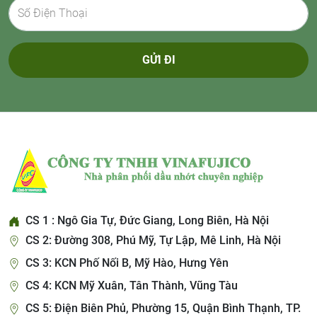
GỬI ĐI
CS 1 : Ngô Gia Tự, Đức Giang, Long Biên, Hà Nội
CS 2: Đường 308, Phú Mỹ, Tự Lập, Mê Linh, Hà Nội
CS 3: KCN Phố Nối B, Mỹ Hào, Hưng Yên
CS 4: KCN Mỹ Xuân, Tân Thành, Vũng Tàu
CS 5: Điện Biên Phủ, Phường 15, Quận Bình Thạnh, TP.