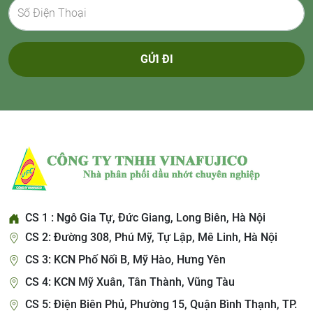
GỬI ĐI
CS 1 : Ngô Gia Tự, Đức Giang, Long Biên, Hà Nội
CS 2: Đường 308, Phú Mỹ, Tự Lập, Mê Linh, Hà Nội
CS 3: KCN Phố Nối B, Mỹ Hào, Hưng Yên
CS 4: KCN Mỹ Xuân, Tân Thành, Vũng Tàu
CS 5: Điện Biên Phủ, Phường 15, Quận Bình Thạnh, TP.