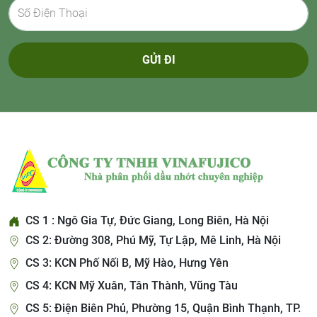
GỬI ĐI
CS 1 : Ngô Gia Tự, Đức Giang, Long Biên, Hà Nội
CS 2: Đường 308, Phú Mỹ, Tự Lập, Mê Linh, Hà Nội
CS 3: KCN Phố Nối B, Mỹ Hào, Hưng Yên
CS 4: KCN Mỹ Xuân, Tân Thành, Vũng Tàu
CS 5: Điện Biên Phủ, Phường 15, Quận Bình Thạnh, TP.