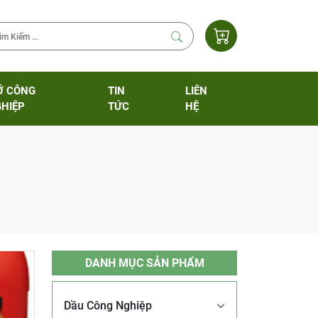
Ỡ CÔNG
TIN
LIÊN
HIỆP
TỨC
HỆ
DANH MỤC SẢN PHẨM
Dầu Công Nghiệp