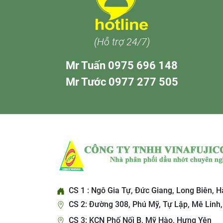
(Hỗ trợ 24/7)
Mr Tuấn 0975 696 148
Mr Tước 0977 277 505
CS 1 : Ngô Gia Tự, Đức Giang, Long Biên, H
CS 2: Đường 308, Phú Mỹ, Tự Lập, Mê Linh,
CS 3: KCN Phố Nối B, Mỹ Hào, Hưng Yên