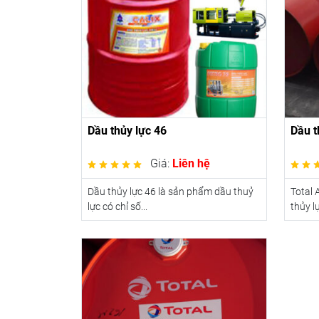
Dầu thủy lực 46
Dầu t
Giá:
Liên hệ
Dầu thủy lực 46 là sản phẩm dầu thuỷ
Total 
lực có chỉ số...
thủy lự