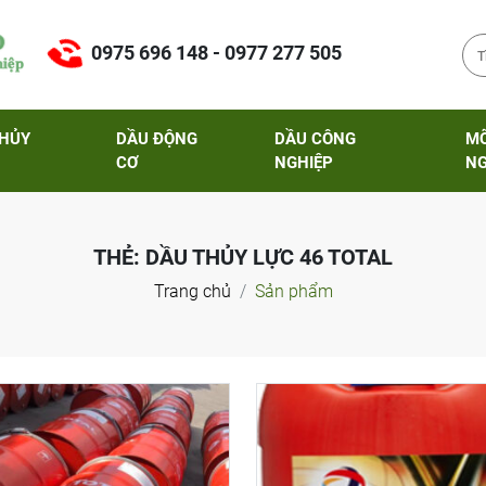
0975 696 148 - 0977 277 505
THỦY
DẦU ĐỘNG
DẦU CÔNG
M
CƠ
NGHIỆP
NG
THẺ:
DẦU THỦY LỰC 46 TOTAL
Trang chủ
Sản phẩm