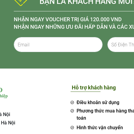
BẠN LÀ KHÁCH HÀNG MỚI
NHẬN NGAY VOUCHER TRỊ GIÁ 120.000 VND
NHẬN NGAY NHỮNG ƯU ĐÃI HẤP DẪN VÀ CÁC X
Hỗ trợ khách hàng
Điều khoản sử dụng
Phương thức mua hàng th
à Nội
toán
 Hà Nội
Hình thức vận chuyển