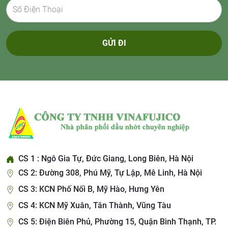
GỬI ĐI
CS 1 : Ngô Gia Tự, Đức Giang, Long Biên, Hà Nội
CS 2: Đường 308, Phú Mỹ, Tự Lập, Mê Linh, Hà Nội
CS 3: KCN Phố Nối B, Mỹ Hào, Hưng Yên
CS 4: KCN Mỹ Xuân, Tân Thành, Vũng Tàu
CS 5: Điện Biên Phủ, Phường 15, Quận Bình Thạnh, TP.