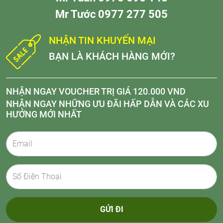
Mr Tước 0977 277 505
NHẬN TIN KHUYẾN MẠI
BẠN LÀ KHÁCH HÀNG MỚI?
NHẬN NGAY VOUCHER TRỊ GIÁ 120.000 VND
NHẬN NGAY NHỮNG ƯU ĐÃI HẤP DẪN VÀ CÁC XU
HƯỚNG MỚI NHẤT
GỬI ĐI