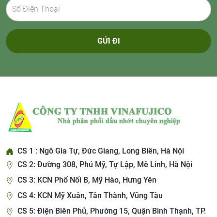
GỬI ĐI
CS 1 : Ngô Gia Tự, Đức Giang, Long Biên, Hà Nội
CS 2: Đường 308, Phú Mỹ, Tự Lập, Mê Linh, Hà Nội
CS 3: KCN Phố Nối B, Mỹ Hào, Hưng Yên
CS 4: KCN Mỹ Xuân, Tân Thành, Vũng Tàu
CS 5: Điện Biên Phủ, Phường 15, Quận Bình Thạnh, TP.