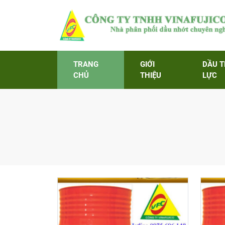
TRANG
GIỚI
DẦU 
CHỦ
THIỆU
LỰC