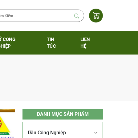
Ỡ CÔNG
TIN
LIÊN
HIỆP
TỨC
HỆ
DANH MỤC SẢN PHẨM
Dầu Công Nghiệp