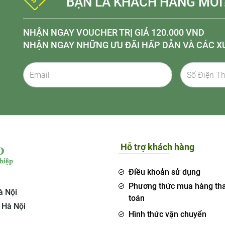
BẠN LÀ KHÁCH HÀNG MỚI
NHẬN NGAY VOUCHER TRỊ GIÁ 120.000 VND
NHẬN NGAY NHỮNG ƯU ĐÃI HẤP DẪN VÀ CÁC X
Hỗ trợ khách hàng
Điều khoản sử dụng
Phương thức mua hàng th
à Nội
toán
 Hà Nội
Hình thức vận chuyển