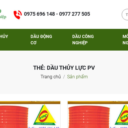
0975 696 148 - 0977 277 505
THỦY
DẦU ĐỘNG
DẦU CÔNG
M
CƠ
NGHIỆP
NG
THẺ:
DẦU THỦY LỰC PV
Trang chủ
Sản phẩm