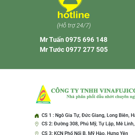
(Hỗ trợ 24/7)
Mr Tuấn 0975 696 148
Mr Tước 0977 277 505
CS 1 : Ngô Gia Tự, Đức Giang, Long Biên, H
CS 2: Đường 308, Phú Mỹ, Tự Lập, Mê Linh,
CS 3: KCN Phố Nối B, Mỹ Hào, Hưng Yên