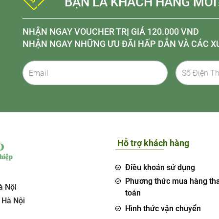
BẠN LÀ KHÁCH HÀNG MỚI
NHẬN NGAY VOUCHER TRỊ GIÁ 120.000 VND
NHẬN NGAY NHỮNG ƯU ĐÃI HẤP DẪN VÀ CÁC X
Hỗ trợ khách hàng
Điều khoản sử dụng
Phương thức mua hàng th
à Nội
toán
 Hà Nội
Hình thức vận chuyển