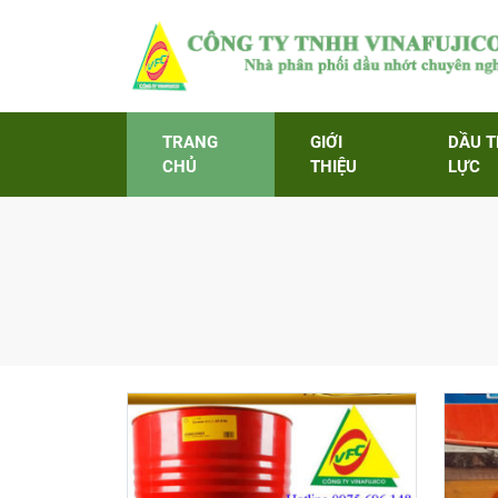
TRANG
GIỚI
DẦU 
CHỦ
THIỆU
LỰC