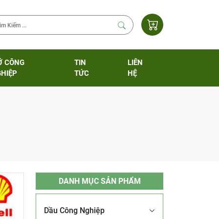
Ỡ CÔNG
TIN
LIÊN
HIỆP
TỨC
HỆ
DANH MỤC SẢN PHẨM
Dầu Công Nghiệp