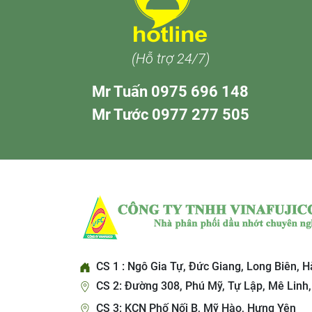
(Hỗ trợ 24/7)
Mr Tuấn 0975 696 148
Mr Tước 0977 277 505
CS 1 : Ngô Gia Tự, Đức Giang, Long Biên, H
CS 2: Đường 308, Phú Mỹ, Tự Lập, Mê Linh,
CS 3: KCN Phố Nối B, Mỹ Hào, Hưng Yên