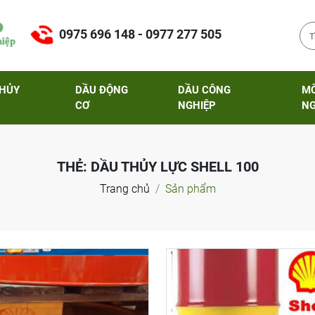
0975 696 148 - 0977 277 505
THỦY
DẦU ĐỘNG
DẦU CÔNG
M
CƠ
NGHIỆP
NG
THẺ:
DẦU THỦY LỰC SHELL 100
Trang chủ
Sản phẩm