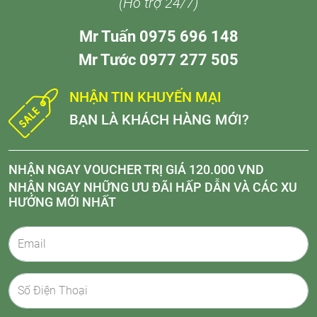
(Hỗ trợ 24/7)
Mr Tuấn 0975 696 148
Mr Tước 0977 277 505
NHẬN TIN KHUYẾN MẠI
BẠN LÀ KHÁCH HÀNG MỚI?
NHẬN NGAY VOUCHER TRỊ GIÁ 120.000 VND
NHẬN NGAY NHỮNG ƯU ĐÃI HẤP DẪN VÀ CÁC XU
HƯỚNG MỚI NHẤT