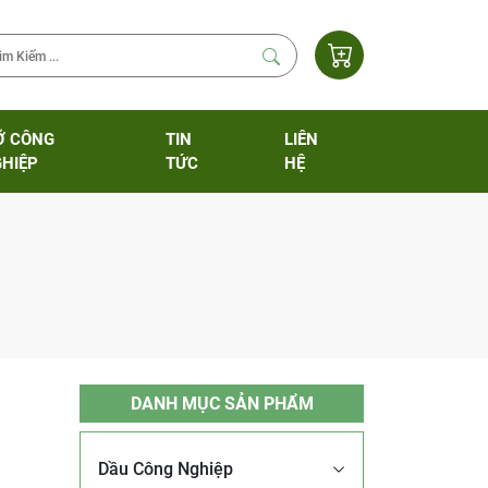
Ỡ CÔNG
TIN
LIÊN
HIỆP
TỨC
HỆ
DANH MỤC SẢN PHẨM
Dầu Công Nghiệp