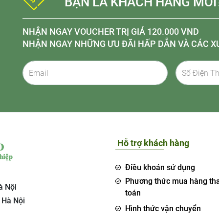
BẠN LÀ KHÁCH HÀNG MỚI
NHẬN NGAY VOUCHER TRỊ GIÁ 120.000 VND
NHẬN NGAY NHỮNG ƯU ĐÃI HẤP DẪN VÀ CÁC X
Hỗ trợ khách hàng
Điều khoản sử dụng
Phương thức mua hàng th
à Nội
toán
 Hà Nội
Hình thức vận chuyển