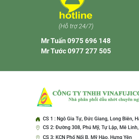
(Hỗ trợ 24/7)
Mr Tuấn 0975 696 148
Mr Tước 0977 277 505
CS 1 : Ngô Gia Tự, Đức Giang, Long Biên, H
CS 2: Đường 308, Phú Mỹ, Tự Lập, Mê Linh,
CS 3: KCN Phố Nối B, Mỹ Hào, Hưng Yên