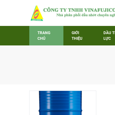
TRANG
GIỚI
DẦU 
CHỦ
THIỆU
LỰC