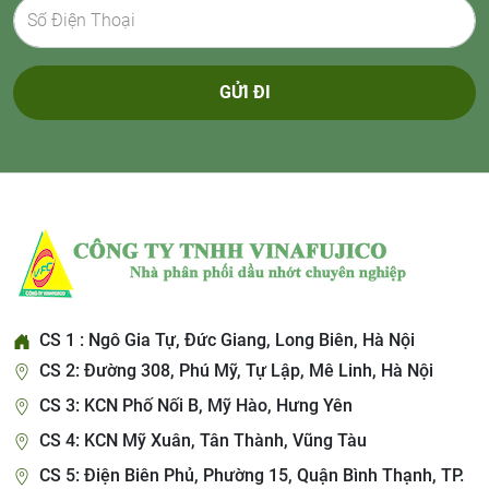
GỬI ĐI
CS 1 : Ngô Gia Tự, Đức Giang, Long Biên, Hà Nội
CS 2: Đường 308, Phú Mỹ, Tự Lập, Mê Linh, Hà Nội
CS 3: KCN Phố Nối B, Mỹ Hào, Hưng Yên
CS 4: KCN Mỹ Xuân, Tân Thành, Vũng Tàu
CS 5: Điện Biên Phủ, Phường 15, Quận Bình Thạnh, TP.