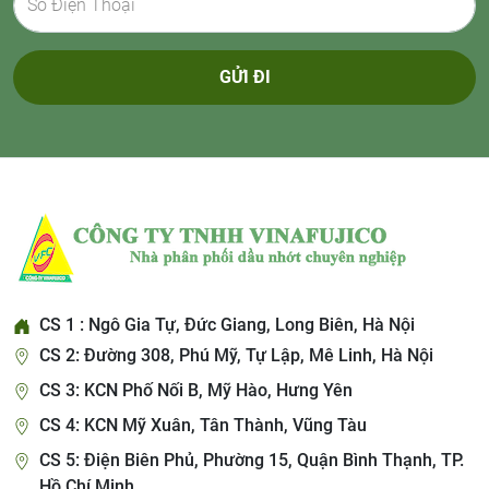
GỬI ĐI
CS 1 : Ngô Gia Tự, Đức Giang, Long Biên, Hà Nội
CS 2: Đường 308, Phú Mỹ, Tự Lập, Mê Linh, Hà Nội
CS 3: KCN Phố Nối B, Mỹ Hào, Hưng Yên
CS 4: KCN Mỹ Xuân, Tân Thành, Vũng Tàu
CS 5: Điện Biên Phủ, Phường 15, Quận Bình Thạnh, TP.
Hồ Chí Minh