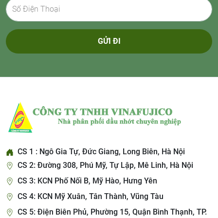
GỬI ĐI
CS 1 : Ngô Gia Tự, Đức Giang, Long Biên, Hà Nội
CS 2: Đường 308, Phú Mỹ, Tự Lập, Mê Linh, Hà Nội
CS 3: KCN Phố Nối B, Mỹ Hào, Hưng Yên
CS 4: KCN Mỹ Xuân, Tân Thành, Vũng Tàu
CS 5: Điện Biên Phủ, Phường 15, Quận Bình Thạnh, TP.