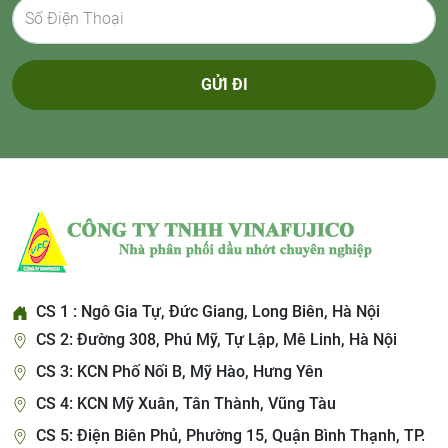
GỬI ĐI
CS 1 : Ngô Gia Tự, Đức Giang, Long Biên, Hà Nội
CS 2: Đường 308, Phú Mỹ, Tự Lập, Mê Linh, Hà Nội
CS 3: KCN Phố Nối B, Mỹ Hào, Hưng Yên
CS 4: KCN Mỹ Xuân, Tân Thành, Vũng Tàu
CS 5: Điện Biên Phủ, Phường 15, Quận Bình Thạnh, TP.